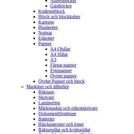
Adressböcker
Gästböcker
Kollegieblock
Block och blockkuber
Kartong
Blanketter
Notisar
Etiketter
Papper
A4 Ohålat
A4 Hålat
A3
Färgat papper
Fotopapper
Övrigt papper
Övrigt Papper och block
Maskiner och tillbehör
Räknare
Skrivare
Laminering
Märkmaskin och etikettskrivare
Dokumentförstörare
Batterier
Bläckpatroner och toner
Räknerullar och kvittorullar