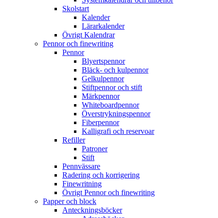
Skolstart
Kalender
Lärarkalender
Övrigt Kalendrar
Pennor och finewriting
Pennor
Blyertspennor
Bläck- och kulpennor
Gelkulpennor
Stiftpennor och stift
Märkpennor
Whiteboardpennor
Överstrykningspennor
Fiberpennor
Kalligrafi och reservoar
Refiller
Patroner
Stift
Pennvässare
Radering och korrigering
Finewritning
Övrigt Pennor och finewriting
Papper och block
Anteckningsböcker