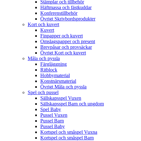
Stämplar och tillbehör
Häftmassa och fästkuddar
Konferenstillbehör
Övrigt Skrivbordsprodukter
Kort och kuvert
Kuvert
Finpapper och kuvert
Omslagspapper och present
Brevpåsar och provsäckar
Övrigt Kort och kuvert
Måla och pyssla
Färgläggning
Ritblock
Hobbymaterial
Konstnärsmaterial
Övrigt Måla och pyssla
Spel och pussel
Sällskapsspel Vuxen
Sällskapsspel Barn och ungdom
Spel Baby
Pussel Vuxen
Pussel Barn
Pussel Baby
Kortspel och småspel Vuxna
Kortspel och småspel Barn