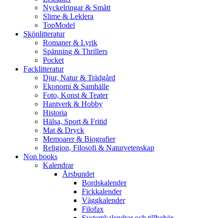
Nyckelringar & Smått
Slime & Leklera
TopModel
Skönlitteratur
Romaner & Lyrik
Spänning & Thrillers
Pocket
Facklitteratur
Djur, Natur & Trädgård
Ekonomi & Samhälle
Foto, Konst & Teater
Hantverk & Hobby
Historia
Hälsa, Sport & Fritid
Mat & Dryck
Memoarer & Biografier
Religion, Filosofi & Naturvetenskap
Non books
Kalendrar
Årsbundet
Bordskalender
Fickkalender
Väggkalender
Filofax
Systemkalendrar och tillbehör