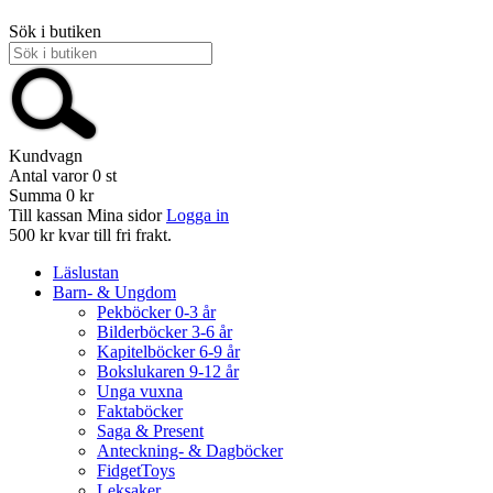
Sök i butiken
Kundvagn
Antal varor
0
st
Summa
0 kr
Till kassan
Mina sidor
Logga in
500 kr kvar till fri frakt.
Läslustan
Barn- & Ungdom
Pekböcker 0-3 år
Bilderböcker 3-6 år
Kapitelböcker 6-9 år
Bokslukaren 9-12 år
Unga vuxna
Faktaböcker
Saga & Present
Anteckning- & Dagböcker
FidgetToys
Leksaker