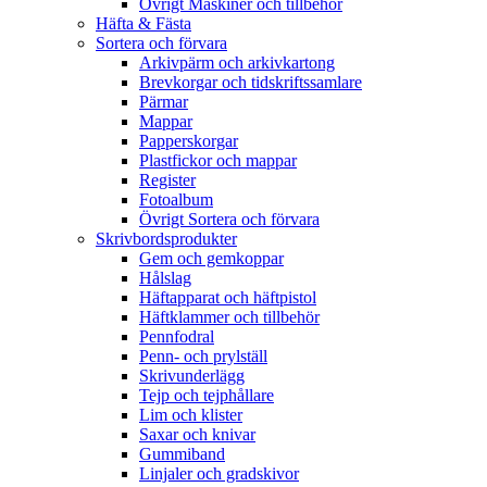
Övrigt Maskiner och tillbehör
Häfta & Fästa
Sortera och förvara
Arkivpärm och arkivkartong
Brevkorgar och tidskriftssamlare
Pärmar
Mappar
Papperskorgar
Plastfickor och mappar
Register
Fotoalbum
Övrigt Sortera och förvara
Skrivbordsprodukter
Gem och gemkoppar
Hålslag
Häftapparat och häftpistol
Häftklammer och tillbehör
Pennfodral
Penn- och prylställ
Skrivunderlägg
Tejp och tejphållare
Lim och klister
Saxar och knivar
Gummiband
Linjaler och gradskivor