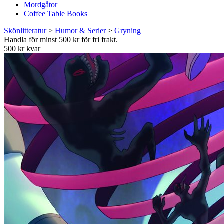
Mordgåtor
Coffee Table Books
Skönlitteratur
>
Humor & Serier
>
Gryning
Handla för minst 500 kr för fri frakt.
500 kr kvar