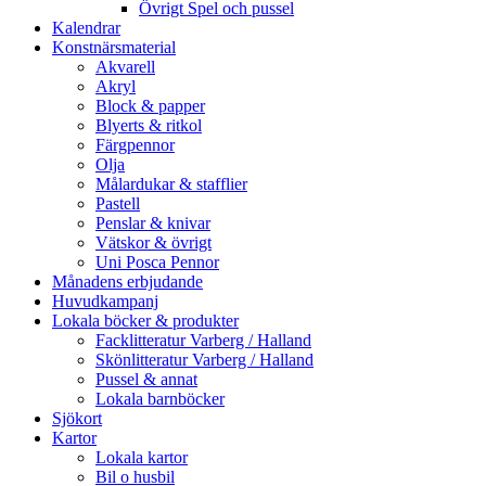
Övrigt Spel och pussel
Kalendrar
Konstnärsmaterial
Akvarell
Akryl
Block & papper
Blyerts & ritkol
Färgpennor
Olja
Målardukar & stafflier
Pastell
Penslar & knivar
Vätskor & övrigt
Uni Posca Pennor
Månadens erbjudande
Huvudkampanj
Lokala böcker & produkter
Facklitteratur Varberg / Halland
Skönlitteratur Varberg / Halland
Pussel & annat
Lokala barnböcker
Sjökort
Kartor
Lokala kartor
Bil o husbil