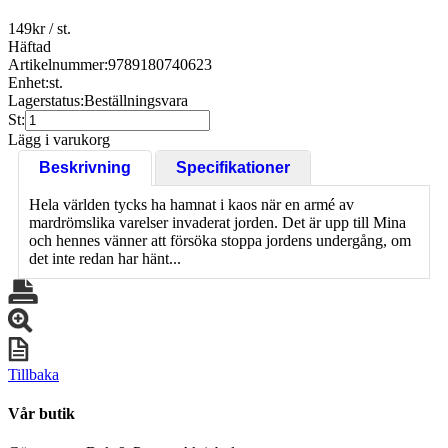
149
kr
/ st.
Häftad
Artikelnummer:
9789180740623
Enhet:
st.
Lagerstatus:
Beställningsvara
St:
Lägg i varukorg
Beskrivning
Specifikationer
Hela världen tycks ha hamnat i kaos när en armé av
mardrömslika varelser invaderat jorden. Det är upp till Mina
och hennes vänner att försöka stoppa jordens undergång, om
det inte redan har hänt...
Tillbaka
Vår butik