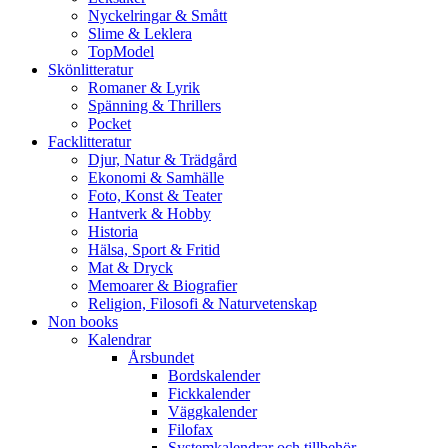
Nyckelringar & Smått
Slime & Leklera
TopModel
Skönlitteratur
Romaner & Lyrik
Spänning & Thrillers
Pocket
Facklitteratur
Djur, Natur & Trädgård
Ekonomi & Samhälle
Foto, Konst & Teater
Hantverk & Hobby
Historia
Hälsa, Sport & Fritid
Mat & Dryck
Memoarer & Biografier
Religion, Filosofi & Naturvetenskap
Non books
Kalendrar
Årsbundet
Bordskalender
Fickkalender
Väggkalender
Filofax
Systemkalendrar och tillbehör