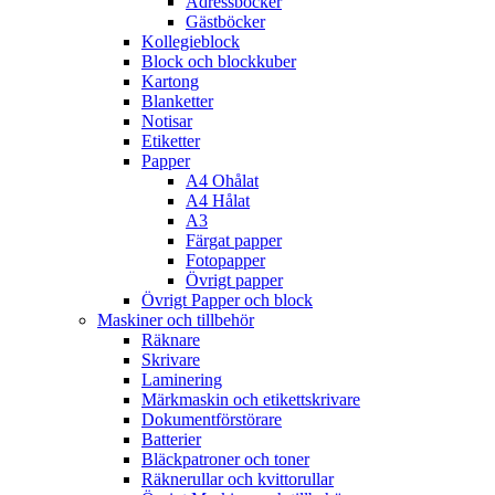
Adressböcker
Gästböcker
Kollegieblock
Block och blockkuber
Kartong
Blanketter
Notisar
Etiketter
Papper
A4 Ohålat
A4 Hålat
A3
Färgat papper
Fotopapper
Övrigt papper
Övrigt Papper och block
Maskiner och tillbehör
Räknare
Skrivare
Laminering
Märkmaskin och etikettskrivare
Dokumentförstörare
Batterier
Bläckpatroner och toner
Räknerullar och kvittorullar