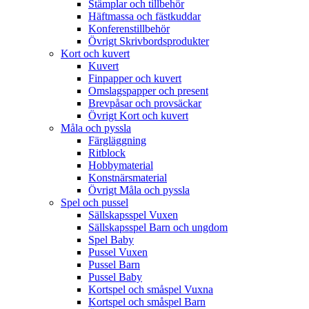
Stämplar och tillbehör
Häftmassa och fästkuddar
Konferenstillbehör
Övrigt Skrivbordsprodukter
Kort och kuvert
Kuvert
Finpapper och kuvert
Omslagspapper och present
Brevpåsar och provsäckar
Övrigt Kort och kuvert
Måla och pyssla
Färgläggning
Ritblock
Hobbymaterial
Konstnärsmaterial
Övrigt Måla och pyssla
Spel och pussel
Sällskapsspel Vuxen
Sällskapsspel Barn och ungdom
Spel Baby
Pussel Vuxen
Pussel Barn
Pussel Baby
Kortspel och småspel Vuxna
Kortspel och småspel Barn