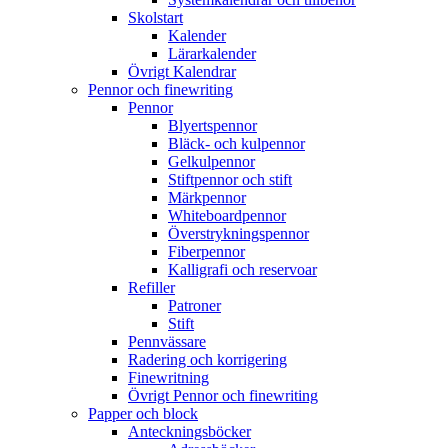
Skolstart
Kalender
Lärarkalender
Övrigt Kalendrar
Pennor och finewriting
Pennor
Blyertspennor
Bläck- och kulpennor
Gelkulpennor
Stiftpennor och stift
Märkpennor
Whiteboardpennor
Överstrykningspennor
Fiberpennor
Kalligrafi och reservoar
Refiller
Patroner
Stift
Pennvässare
Radering och korrigering
Finewritning
Övrigt Pennor och finewriting
Papper och block
Anteckningsböcker