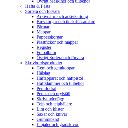
Övrigt Maskiner och tillbehör
Häfta & Fästa
Sortera och förvara
Arkivpärm och arkivkartong
Brevkorgar och tidskriftssamlare
Pärmar
Mappar
Papperskorgar
Plastfickor och mappar
Register
Fotoalbum
Övrigt Sortera och förvara
Skrivbordsprodukter
Gem och gemkoppar
Hålslag
Häftapparat och häftpistol
Häftklammer och tillbehör
Pennfodral
Penn- och prylställ
Skrivunderlägg
Tejp och tejphållare
Lim och klister
Saxar och knivar
Gummiband
Linjaler och gradskivor