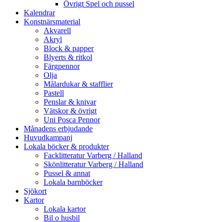
Övrigt Spel och pussel
Kalendrar
Konstnärsmaterial
Akvarell
Akryl
Block & papper
Blyerts & ritkol
Färgpennor
Olja
Målardukar & stafflier
Pastell
Penslar & knivar
Vätskor & övrigt
Uni Posca Pennor
Månadens erbjudande
Huvudkampanj
Lokala böcker & produkter
Facklitteratur Varberg / Halland
Skönlitteratur Varberg / Halland
Pussel & annat
Lokala barnböcker
Sjökort
Kartor
Lokala kartor
Bil o husbil