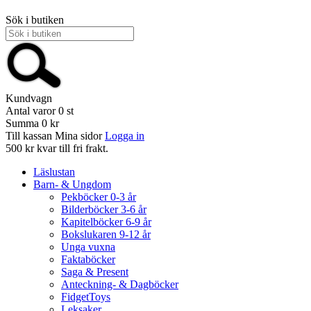
Sök i butiken
Kundvagn
Antal varor
0
st
Summa
0 kr
Till kassan
Mina sidor
Logga in
500 kr kvar till fri frakt.
Läslustan
Barn- & Ungdom
Pekböcker 0-3 år
Bilderböcker 3-6 år
Kapitelböcker 6-9 år
Bokslukaren 9-12 år
Unga vuxna
Faktaböcker
Saga & Present
Anteckning- & Dagböcker
FidgetToys
Leksaker