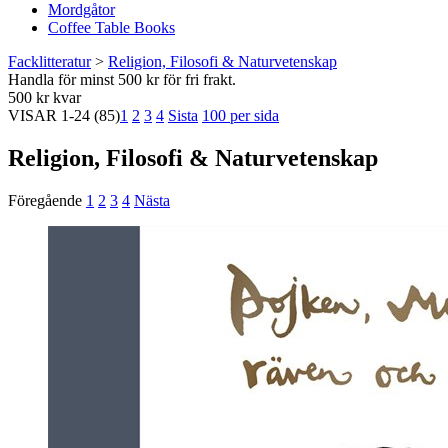
Mordgåtor
Coffee Table Books
Facklitteratur
>
Religion, Filosofi & Naturvetenskap
Handla för minst 500 kr för fri frakt.
500 kr kvar
VISAR
1-24
(85)
1
2
3
4
Sista
100 per sida
Religion, Filosofi & Naturvetenskap
Föregående
1
2
3
4
Nästa