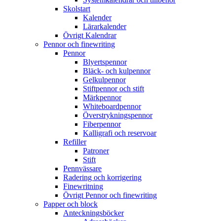
Skolstart
Kalender
Lärarkalender
Övrigt Kalendrar
Pennor och finewriting
Pennor
Blyertspennor
Bläck- och kulpennor
Gelkulpennor
Stiftpennor och stift
Märkpennor
Whiteboardpennor
Överstrykningspennor
Fiberpennor
Kalligrafi och reservoar
Refiller
Patroner
Stift
Pennvässare
Radering och korrigering
Finewritning
Övrigt Pennor och finewriting
Papper och block
Anteckningsböcker