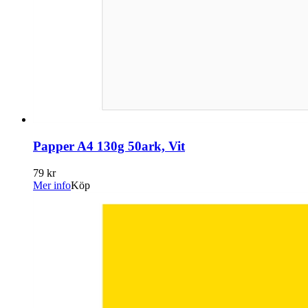
Papper A4 130g 50ark, Vit
79 kr
Mer info
Köp