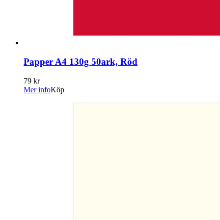
Papper A4 130g 50ark, Röd
79 kr
Mer info
Köp