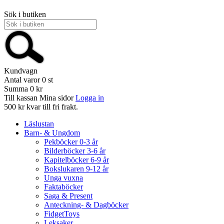
Sök i butiken
Kundvagn
Antal varor
0
st
Summa
0 kr
Till kassan
Mina sidor
Logga in
500 kr kvar till fri frakt.
Läslustan
Barn- & Ungdom
Pekböcker 0-3 år
Bilderböcker 3-6 år
Kapitelböcker 6-9 år
Bokslukaren 9-12 år
Unga vuxna
Faktaböcker
Saga & Present
Anteckning- & Dagböcker
FidgetToys
Leksaker