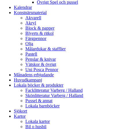
Övrigt Spel och pussel
Kalendrar
Konstnärsmaterial
Akvarell
Akryl
Block & papper
Blyerts & ritkol
Färgpennor
Olja
Målardukar & stafflier
Pastell
Penslar & knivar
Vätskor & övrigt
Uni Posca Pennor
Månadens erbjudande
Huvudkampanj
Lokala böcker & produkter
Facklitteratur Varberg / Halland
Skönlitteratur Varberg / Halland
Pussel & annat
Lokala barnböcker
Sjökort
Kartor
Lokala kartor
Bil o husbil