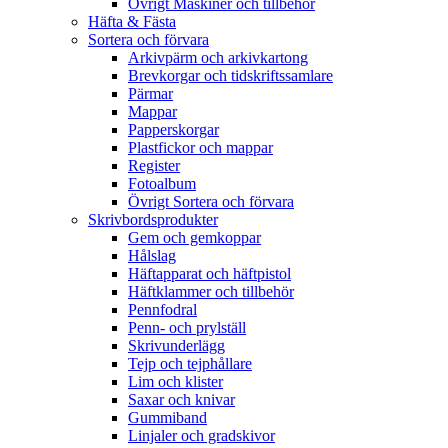
Övrigt Maskiner och tillbehör
Häfta & Fästa
Sortera och förvara
Arkivpärm och arkivkartong
Brevkorgar och tidskriftssamlare
Pärmar
Mappar
Papperskorgar
Plastfickor och mappar
Register
Fotoalbum
Övrigt Sortera och förvara
Skrivbordsprodukter
Gem och gemkoppar
Hålslag
Häftapparat och häftpistol
Häftklammer och tillbehör
Pennfodral
Penn- och prylställ
Skrivunderlägg
Tejp och tejphållare
Lim och klister
Saxar och knivar
Gummiband
Linjaler och gradskivor