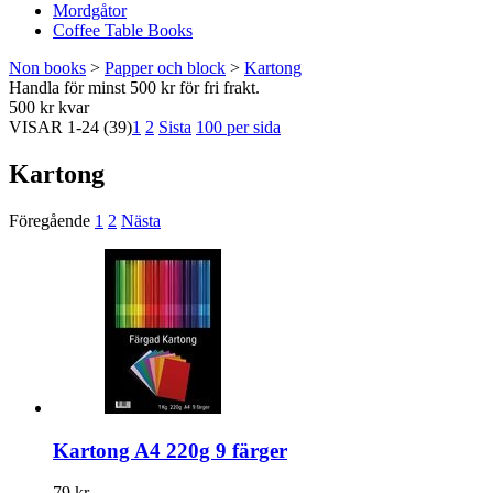
Mordgåtor
Coffee Table Books
Non books
>
Papper och block
>
Kartong
Handla för minst 500 kr för fri frakt.
500 kr kvar
VISAR
1-24
(39)
1
2
Sista
100 per sida
Kartong
Föregående
1
2
Nästa
Kartong A4 220g 9 färger
79 kr