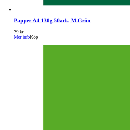
Papper A4 130g 50ark, M.Grön
79 kr
Mer info
Köp