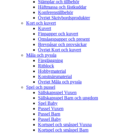
Stämplar och tillbehör
Häftmassa och fästkuddar
Konferenstillbehör
Övrigt Skrivbordsprodukter
Kort och kuvert
Kuvert
Finpapper och kuvert
Omslagspapper och present
Brevpåsar och provsäckar
Övrigt Kort och kuvert
Måla och pyssla
Färgläggning
Ritblock
Hobbymaterial
Konstnärsmaterial
Övrigt Måla och pyssla
Spel och pussel
Sällskapsspel Vuxen
Sällskapsspel Barn och ungdom
Spel Baby
Pussel Vuxen
Pussel Barn
Pussel Baby
Kortspel och småspel Vuxna
Kortspel och småspel Barn