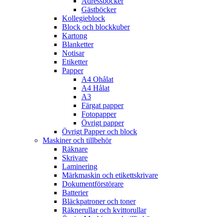
Adressböcker
Gästböcker
Kollegieblock
Block och blockkuber
Kartong
Blanketter
Notisar
Etiketter
Papper
A4 Ohålat
A4 Hålat
A3
Färgat papper
Fotopapper
Övrigt papper
Övrigt Papper och block
Maskiner och tillbehör
Räknare
Skrivare
Laminering
Märkmaskin och etikettskrivare
Dokumentförstörare
Batterier
Bläckpatroner och toner
Räknerullar och kvittorullar