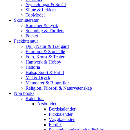
Nyckelringar & Smått
Slime & Leklera
TopModel
Skönlitteratur
Romaner & Lyrik
Spänning & Thrillers
Pocket
Facklitteratur
Djur, Natur & Trädgård
Ekonomi & Samhälle
Foto, Konst & Teater
Hantverk & Hobby
Historia
Hälsa, Sport & Fritid
Mat & Dryck
Memoarer & Biografier
Religion, Filosofi & Naturvetenskap
Non books
Kalendrar
Årsbundet
Bordskalender
Fickkalender
Väggkalender
Filofax
Systemkalendrar och tillbehör