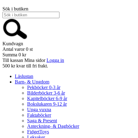
Sök i butiken
Kundvagn
Antal varor
0
st
Summa
0 kr
Till kassan
Mina sidor
Logga in
500 kr kvar till fri frakt.
Läslustan
Barn- & Ungdom
Pekböcker 0-3 år
Bilderböcker 3-6 år
Kapitelböcker 6-9 år
Bokslukaren 9-12 år
Unga vuxna
Faktaböcker
Saga & Present
Anteckning- & Dagböcker
FidgetToys
Leksaker