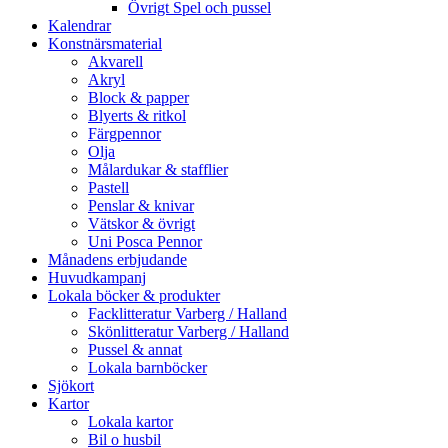
Övrigt Spel och pussel
Kalendrar
Konstnärsmaterial
Akvarell
Akryl
Block & papper
Blyerts & ritkol
Färgpennor
Olja
Målardukar & stafflier
Pastell
Penslar & knivar
Vätskor & övrigt
Uni Posca Pennor
Månadens erbjudande
Huvudkampanj
Lokala böcker & produkter
Facklitteratur Varberg / Halland
Skönlitteratur Varberg / Halland
Pussel & annat
Lokala barnböcker
Sjökort
Kartor
Lokala kartor
Bil o husbil