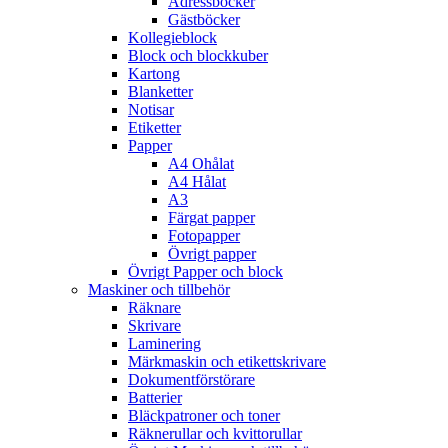
Adressböcker
Gästböcker
Kollegieblock
Block och blockkuber
Kartong
Blanketter
Notisar
Etiketter
Papper
A4 Ohålat
A4 Hålat
A3
Färgat papper
Fotopapper
Övrigt papper
Övrigt Papper och block
Maskiner och tillbehör
Räknare
Skrivare
Laminering
Märkmaskin och etikettskrivare
Dokumentförstörare
Batterier
Bläckpatroner och toner
Räknerullar och kvittorullar