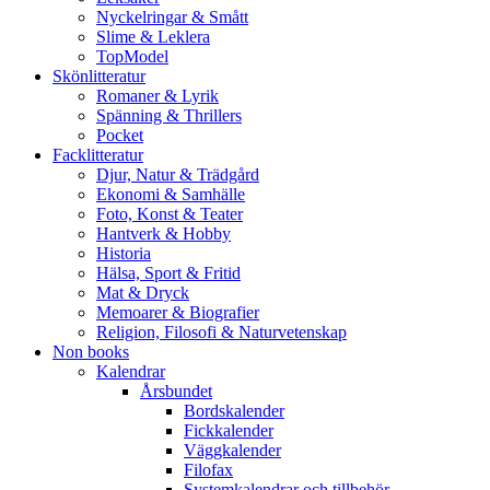
Nyckelringar & Smått
Slime & Leklera
TopModel
Skönlitteratur
Romaner & Lyrik
Spänning & Thrillers
Pocket
Facklitteratur
Djur, Natur & Trädgård
Ekonomi & Samhälle
Foto, Konst & Teater
Hantverk & Hobby
Historia
Hälsa, Sport & Fritid
Mat & Dryck
Memoarer & Biografier
Religion, Filosofi & Naturvetenskap
Non books
Kalendrar
Årsbundet
Bordskalender
Fickkalender
Väggkalender
Filofax
Systemkalendrar och tillbehör