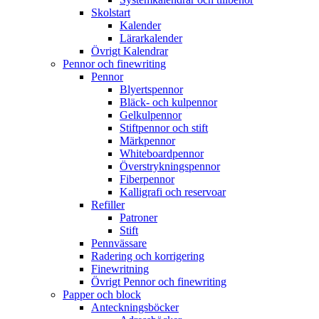
Skolstart
Kalender
Lärarkalender
Övrigt Kalendrar
Pennor och finewriting
Pennor
Blyertspennor
Bläck- och kulpennor
Gelkulpennor
Stiftpennor och stift
Märkpennor
Whiteboardpennor
Överstrykningspennor
Fiberpennor
Kalligrafi och reservoar
Refiller
Patroner
Stift
Pennvässare
Radering och korrigering
Finewritning
Övrigt Pennor och finewriting
Papper och block
Anteckningsböcker