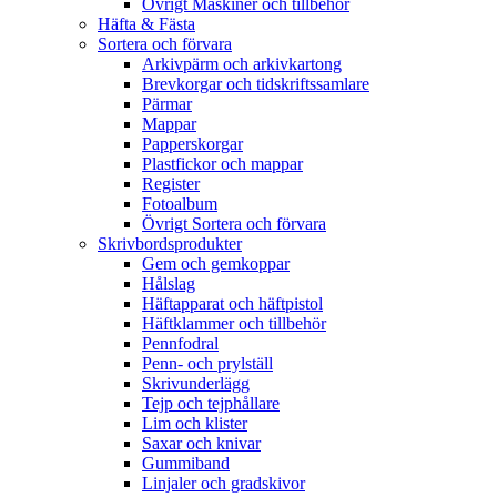
Övrigt Maskiner och tillbehör
Häfta & Fästa
Sortera och förvara
Arkivpärm och arkivkartong
Brevkorgar och tidskriftssamlare
Pärmar
Mappar
Papperskorgar
Plastfickor och mappar
Register
Fotoalbum
Övrigt Sortera och förvara
Skrivbordsprodukter
Gem och gemkoppar
Hålslag
Häftapparat och häftpistol
Häftklammer och tillbehör
Pennfodral
Penn- och prylställ
Skrivunderlägg
Tejp och tejphållare
Lim och klister
Saxar och knivar
Gummiband
Linjaler och gradskivor