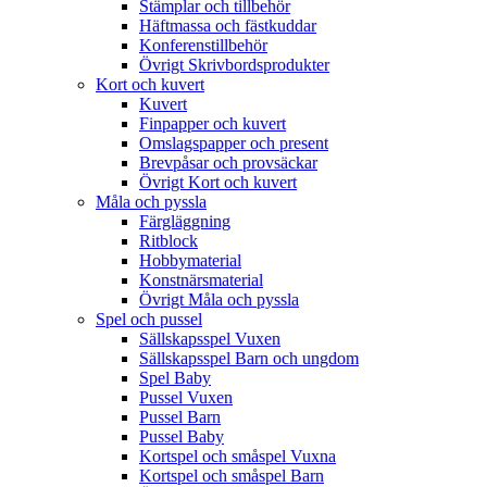
Stämplar och tillbehör
Häftmassa och fästkuddar
Konferenstillbehör
Övrigt Skrivbordsprodukter
Kort och kuvert
Kuvert
Finpapper och kuvert
Omslagspapper och present
Brevpåsar och provsäckar
Övrigt Kort och kuvert
Måla och pyssla
Färgläggning
Ritblock
Hobbymaterial
Konstnärsmaterial
Övrigt Måla och pyssla
Spel och pussel
Sällskapsspel Vuxen
Sällskapsspel Barn och ungdom
Spel Baby
Pussel Vuxen
Pussel Barn
Pussel Baby
Kortspel och småspel Vuxna
Kortspel och småspel Barn