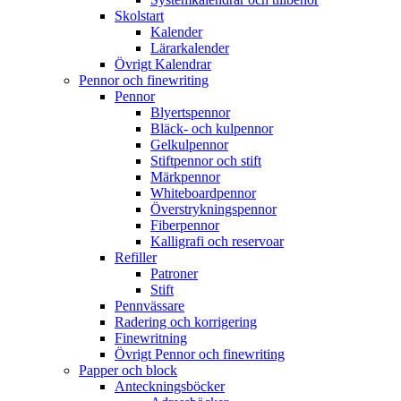
Skolstart
Kalender
Lärarkalender
Övrigt Kalendrar
Pennor och finewriting
Pennor
Blyertspennor
Bläck- och kulpennor
Gelkulpennor
Stiftpennor och stift
Märkpennor
Whiteboardpennor
Överstrykningspennor
Fiberpennor
Kalligrafi och reservoar
Refiller
Patroner
Stift
Pennvässare
Radering och korrigering
Finewritning
Övrigt Pennor och finewriting
Papper och block
Anteckningsböcker