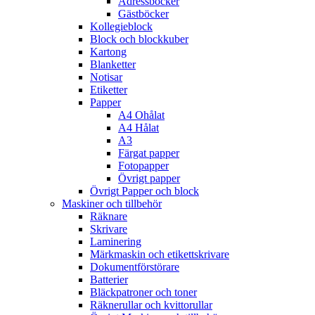
Adressböcker
Gästböcker
Kollegieblock
Block och blockkuber
Kartong
Blanketter
Notisar
Etiketter
Papper
A4 Ohålat
A4 Hålat
A3
Färgat papper
Fotopapper
Övrigt papper
Övrigt Papper och block
Maskiner och tillbehör
Räknare
Skrivare
Laminering
Märkmaskin och etikettskrivare
Dokumentförstörare
Batterier
Bläckpatroner och toner
Räknerullar och kvittorullar