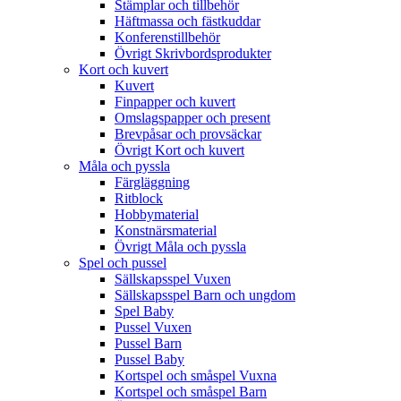
Stämplar och tillbehör
Häftmassa och fästkuddar
Konferenstillbehör
Övrigt Skrivbordsprodukter
Kort och kuvert
Kuvert
Finpapper och kuvert
Omslagspapper och present
Brevpåsar och provsäckar
Övrigt Kort och kuvert
Måla och pyssla
Färgläggning
Ritblock
Hobbymaterial
Konstnärsmaterial
Övrigt Måla och pyssla
Spel och pussel
Sällskapsspel Vuxen
Sällskapsspel Barn och ungdom
Spel Baby
Pussel Vuxen
Pussel Barn
Pussel Baby
Kortspel och småspel Vuxna
Kortspel och småspel Barn