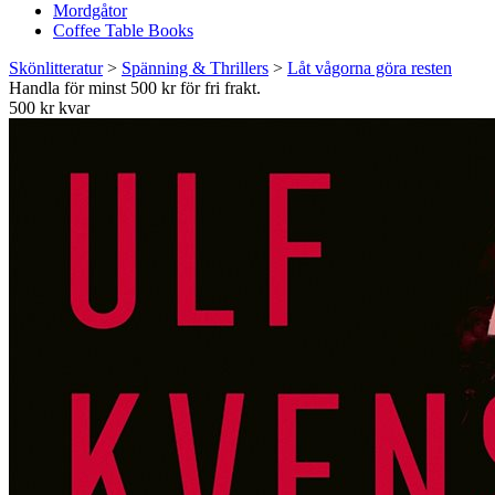
Mordgåtor
Coffee Table Books
Skönlitteratur
>
Spänning & Thrillers
>
Låt vågorna göra resten
Handla för minst 500 kr för fri frakt.
500 kr kvar