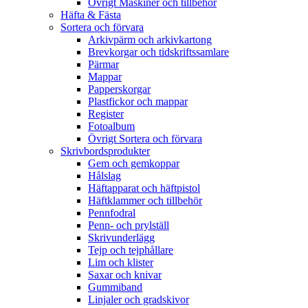
Övrigt Maskiner och tillbehör
Häfta & Fästa
Sortera och förvara
Arkivpärm och arkivkartong
Brevkorgar och tidskriftssamlare
Pärmar
Mappar
Papperskorgar
Plastfickor och mappar
Register
Fotoalbum
Övrigt Sortera och förvara
Skrivbordsprodukter
Gem och gemkoppar
Hålslag
Häftapparat och häftpistol
Häftklammer och tillbehör
Pennfodral
Penn- och prylställ
Skrivunderlägg
Tejp och tejphållare
Lim och klister
Saxar och knivar
Gummiband
Linjaler och gradskivor