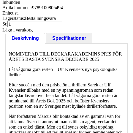
Inbunden
Artikelnummer:
9789100805494
Enhet:
st.
Lagerstatus:
Beställningsvara
St:
Lägg i varukorg
Beskrivning
Specifikationer
NOMINERAD TILL DECKARAKADEMINS PRIS FÖR
ÅRETS BÄSTA SVENSKA DECKARE 2025
Låt vågorna göra resten – Ulf Kvenslers nya psykologiska
thriller
Efter succén med den prisbelönta thrillern Sarek är Ulf
Kvensler tillbaka med en ny spänningsroman som redan
fängslar läsare över hela landet. Låt vågorna göra resten är
nominerad till Årets Bok 2025 och befäster Kvenslers
position som en av Sveriges mest hyllade thrillerförfattare.
När författaren Marcus blir kontaktad av en gammal vän för
att lämna över ett anonymt manus till sin agent, verkar det
som en enkel tjänst. Men ett till synes oskyldigt uppdrag
utvecklas snabbt till ett farligt spel av lögner, hemligheter och