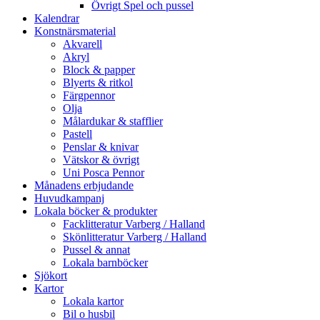
Övrigt Spel och pussel
Kalendrar
Konstnärsmaterial
Akvarell
Akryl
Block & papper
Blyerts & ritkol
Färgpennor
Olja
Målardukar & stafflier
Pastell
Penslar & knivar
Vätskor & övrigt
Uni Posca Pennor
Månadens erbjudande
Huvudkampanj
Lokala böcker & produkter
Facklitteratur Varberg / Halland
Skönlitteratur Varberg / Halland
Pussel & annat
Lokala barnböcker
Sjökort
Kartor
Lokala kartor
Bil o husbil