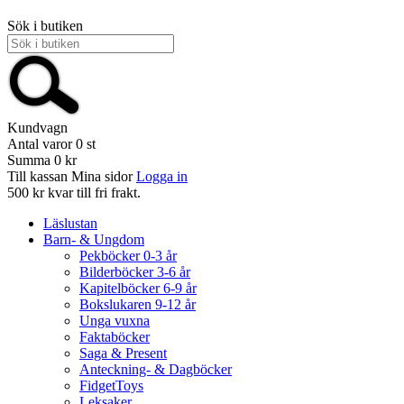
Sök i butiken
Kundvagn
Antal varor
0
st
Summa
0 kr
Till kassan
Mina sidor
Logga in
500 kr kvar till fri frakt.
Läslustan
Barn- & Ungdom
Pekböcker 0-3 år
Bilderböcker 3-6 år
Kapitelböcker 6-9 år
Bokslukaren 9-12 år
Unga vuxna
Faktaböcker
Saga & Present
Anteckning- & Dagböcker
FidgetToys
Leksaker