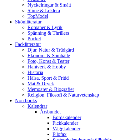
Nyckelringar & Smått
Slime & Leklera
TopModel
Skönlitteratur
Romaner & Lyrik
Spänning & Thrillers
Pocket
Facklitteratur
Djur, Natur & Trädgård
Ekonomi & Samhälle
Foto, Konst & Teater
Hantverk & Hobby
Historia
Hälsa, Sport & Fritid
Mat & Dryck
Memoarer & Biografier
Religion, Filosofi & Naturvetenskap
Non books
Kalendrar
Årsbundet
Bordskalender
Fickkalender
Väggkalender
Filofax
Systemkalendrar och tillbehör