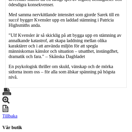
ödesdigra konsekvenser.
Med samma nervkittlande intensitet som gjorde Sarek till en
succé bygger Kvensler upp en laddad stämning i Patricia
Highsmiths anda.
"Ulf Kvensler är så skicklig på att bygga upp en stämning av
annalkande katastrof, att skapa laddning mellan olika
karaktärer och i att använda miljön för att spegla
människornas känslor och situation – utsatthet, instängdhet,
dramatik och fara." – Skånska Dagbladet
En psykologisk thriller om skuld, vänskap och de mörka
sidorna inom oss – för alla som älskar spänning på högsta
nivå.
Tillbaka
Vår butik