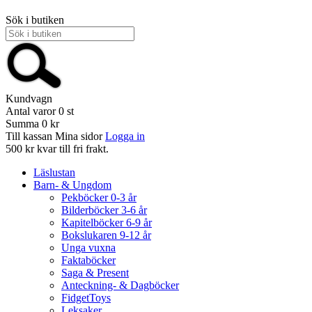
Sök i butiken
Kundvagn
Antal varor
0
st
Summa
0 kr
Till kassan
Mina sidor
Logga in
500 kr kvar till fri frakt.
Läslustan
Barn- & Ungdom
Pekböcker 0-3 år
Bilderböcker 3-6 år
Kapitelböcker 6-9 år
Bokslukaren 9-12 år
Unga vuxna
Faktaböcker
Saga & Present
Anteckning- & Dagböcker
FidgetToys
Leksaker