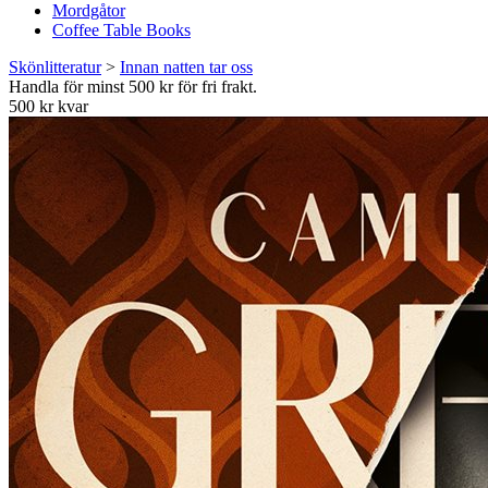
Mordgåtor
Coffee Table Books
Skönlitteratur
>
Innan natten tar oss
Handla för minst 500 kr för fri frakt.
500 kr kvar