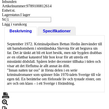
Inbunden
Artikelnummer:
9789100812614
Enhet:
st.
Lagerstatus:
I lager
St:
Lägg i varukorg
Beskrivning
Specifikationer
September 1972. Kriminalpolisen Bettan Hedin återvänder till
sitt barndomshem i sörmländska Skevsta för att begrava sin
far. Det är tänkt att bli ett kort besök, men när bygden drabbas
av en ofattbar katastrof blir hon kvar för att utreda ett
misstänkt dödsfall. Spåren leder decennier tillbaka i tiden och
visar att det förflutna är allt annat än dött.
"Innan natten tar oss" är första delen i en serie
kriminalromaner som spänner från 1970-talets Sverige till vår
egen tid. En berättelse om förlorade liv och tystade röster, om
arv och om klass – i ett Sverige i förändring.