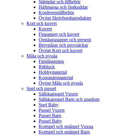
Stämplar och tillbehör
Häftmassa och fästkuddar
Konferenstillbehör
Övrigt Skrivbordsprodukter
Kort och kuvert
Kuvert
Finpapper och kuvert
Omslagspapper och present
Brevpåsar och provsäckar
Övrigt Kort och kuvert
Måla och pyssla
Färgläggning
Ritblock
Hobbymaterial
Konstnärsmaterial
Övrigt Måla och pyssla
Spel och pussel
Sällskapsspel Vuxen
Sällskapsspel Barn och ungdom
Spel Baby
Pussel Vuxen
Pussel Barn
Pussel Baby
Kortspel och småspel Vuxna
Kortspel och småspel Barn