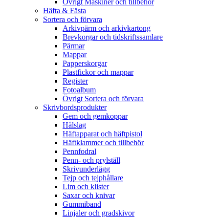
Övrigt Maskiner och tillbehör
Häfta & Fästa
Sortera och förvara
Arkivpärm och arkivkartong
Brevkorgar och tidskriftssamlare
Pärmar
Mappar
Papperskorgar
Plastfickor och mappar
Register
Fotoalbum
Övrigt Sortera och förvara
Skrivbordsprodukter
Gem och gemkoppar
Hålslag
Häftapparat och häftpistol
Häftklammer och tillbehör
Pennfodral
Penn- och prylställ
Skrivunderlägg
Tejp och tejphållare
Lim och klister
Saxar och knivar
Gummiband
Linjaler och gradskivor