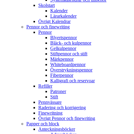
Skolstart
Kalender
Lärarkalender
Övrigt Kalendrar
Pennor och finewriting
Pennor
Blyertspennor
Bläck- och kulpennor
Gelkulpennor
Stiftpennor och stift
Märkpennor
Whiteboardpennor
Överstrykningspennor
Fiberpennor
Kalligrafi och reservoar
Refiller
Patroner
Stift
Pennvässare
Radering och korrigering
Finewritning
Övrigt Pennor och finewriting
Papper och block
Anteckningsböcker