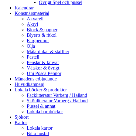
Övrigt Spel och pussel
Kalendrar
Konstnärsmaterial
Akvarell
Akryl
Block & papper
Blyerts & ritkol
Färgpennor
Olja
Målardukar & stafflier
Pastell
Penslar & knivar
Vätskor & övrigt
Uni Posca Pennor
Månadens erbjudande
Huvudkampanj
Lokala böcker & produkter
Facklitteratur Varberg / Halland
Skönlitteratur Varberg / Halland
Pussel & annat
Lokala barnböcker
Sjökort
Kartor
Lokala kartor
Bil o husbil