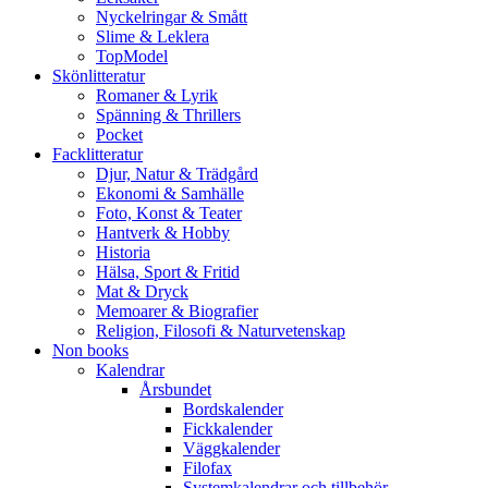
Nyckelringar & Smått
Slime & Leklera
TopModel
Skönlitteratur
Romaner & Lyrik
Spänning & Thrillers
Pocket
Facklitteratur
Djur, Natur & Trädgård
Ekonomi & Samhälle
Foto, Konst & Teater
Hantverk & Hobby
Historia
Hälsa, Sport & Fritid
Mat & Dryck
Memoarer & Biografier
Religion, Filosofi & Naturvetenskap
Non books
Kalendrar
Årsbundet
Bordskalender
Fickkalender
Väggkalender
Filofax
Systemkalendrar och tillbehör