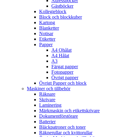
Adressböcker
Gästböcker
Kollegieblock
Block och blockkuber
Kartong
Blanketter
Notisar
Etiketter
Papper
A4 Ohålat
A4 Hålat
A3
Färgat papper
Fotopapper
Övrigt papper
Övrigt Papper och block
Maskiner och tillbehör
Räknare
Skrivare
Laminering
Märkmaskin och etikettskrivare
Dokumentförstörare
Batterier
Bläckpatroner och toner
Räknerullar och kvittorullar