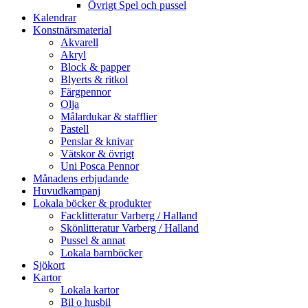
Övrigt Spel och pussel
Kalendrar
Konstnärsmaterial
Akvarell
Akryl
Block & papper
Blyerts & ritkol
Färgpennor
Olja
Målardukar & stafflier
Pastell
Penslar & knivar
Vätskor & övrigt
Uni Posca Pennor
Månadens erbjudande
Huvudkampanj
Lokala böcker & produkter
Facklitteratur Varberg / Halland
Skönlitteratur Varberg / Halland
Pussel & annat
Lokala barnböcker
Sjökort
Kartor
Lokala kartor
Bil o husbil