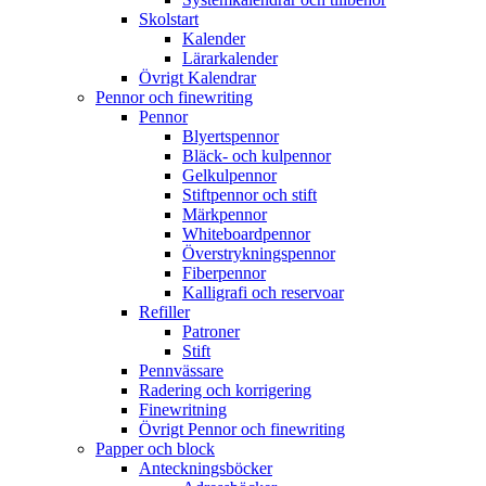
Skolstart
Kalender
Lärarkalender
Övrigt Kalendrar
Pennor och finewriting
Pennor
Blyertspennor
Bläck- och kulpennor
Gelkulpennor
Stiftpennor och stift
Märkpennor
Whiteboardpennor
Överstrykningspennor
Fiberpennor
Kalligrafi och reservoar
Refiller
Patroner
Stift
Pennvässare
Radering och korrigering
Finewritning
Övrigt Pennor och finewriting
Papper och block
Anteckningsböcker