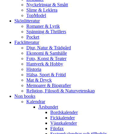
Nyckelringar & Smått
Slime & Leklera
TopModel
Skönlitteratur
Romaner & Lyrik
Spänning & Thrillers
Pocket
Facklitteratur
Djur, Natur & Trädgård
Ekonomi & Samhälle
Foto, Konst & Teater
Hantverk & Hobby
Historia
Hälsa, Sport & Fritid
Mat & Dryck
Memoarer & Biografier
Religion, Filosofi & Naturvetenskap
Non books
Kalendrar
Årsbundet
Bordskalender
Fickkalender
Väggkalender
Filofax
Systemkalendrar och tillbehör