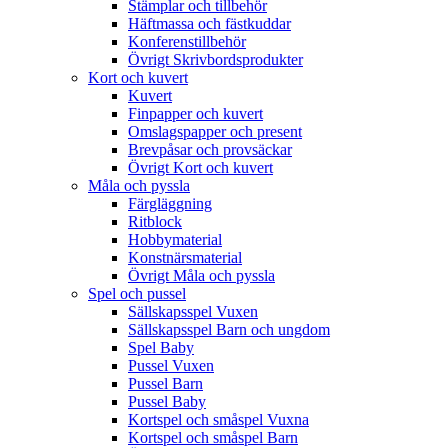
Stämplar och tillbehör
Häftmassa och fästkuddar
Konferenstillbehör
Övrigt Skrivbordsprodukter
Kort och kuvert
Kuvert
Finpapper och kuvert
Omslagspapper och present
Brevpåsar och provsäckar
Övrigt Kort och kuvert
Måla och pyssla
Färgläggning
Ritblock
Hobbymaterial
Konstnärsmaterial
Övrigt Måla och pyssla
Spel och pussel
Sällskapsspel Vuxen
Sällskapsspel Barn och ungdom
Spel Baby
Pussel Vuxen
Pussel Barn
Pussel Baby
Kortspel och småspel Vuxna
Kortspel och småspel Barn