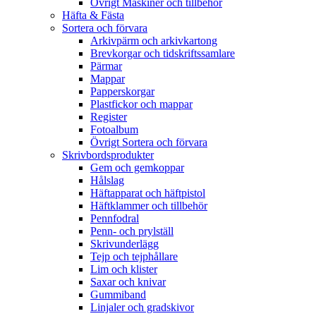
Övrigt Maskiner och tillbehör
Häfta & Fästa
Sortera och förvara
Arkivpärm och arkivkartong
Brevkorgar och tidskriftssamlare
Pärmar
Mappar
Papperskorgar
Plastfickor och mappar
Register
Fotoalbum
Övrigt Sortera och förvara
Skrivbordsprodukter
Gem och gemkoppar
Hålslag
Häftapparat och häftpistol
Häftklammer och tillbehör
Pennfodral
Penn- och prylställ
Skrivunderlägg
Tejp och tejphållare
Lim och klister
Saxar och knivar
Gummiband
Linjaler och gradskivor