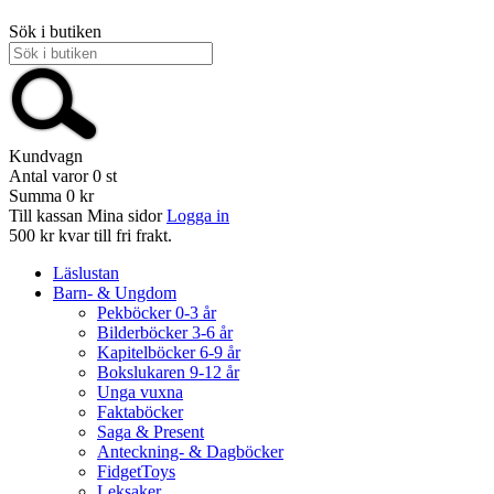
Sök i butiken
Kundvagn
Antal varor
0
st
Summa
0 kr
Till kassan
Mina sidor
Logga in
500 kr kvar till fri frakt.
Läslustan
Barn- & Ungdom
Pekböcker 0-3 år
Bilderböcker 3-6 år
Kapitelböcker 6-9 år
Bokslukaren 9-12 år
Unga vuxna
Faktaböcker
Saga & Present
Anteckning- & Dagböcker
FidgetToys
Leksaker