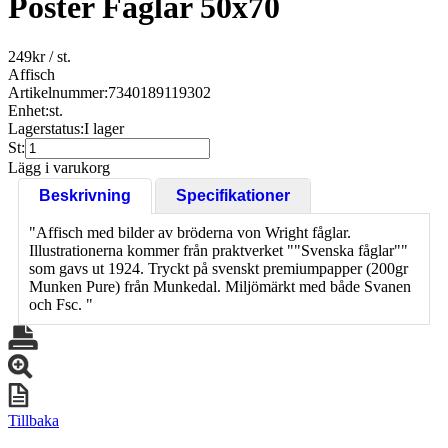
Poster Fåglar 50x70
249
kr
/ st.
Affisch
Artikelnummer:
7340189119302
Enhet:
st.
Lagerstatus:
I lager
St:
Lägg i varukorg
Beskrivning
Specifikationer
"Affisch med bilder av bröderna von Wright fåglar.
Illustrationerna kommer från praktverket ""Svenska fåglar""
som gavs ut 1924. Tryckt på svenskt premiumpapper (200gr
Munken Pure) från Munkedal. Miljömärkt med både Svanen
och Fsc. "
Tillbaka