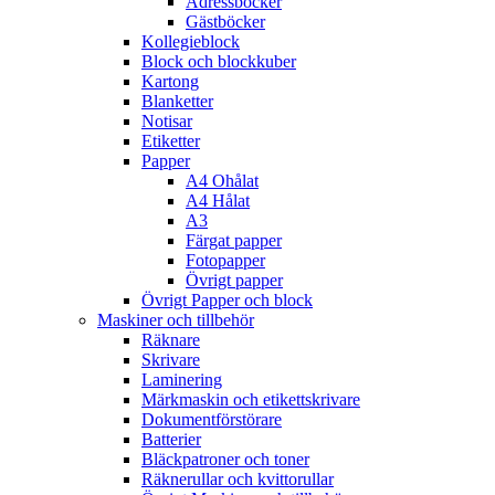
Adressböcker
Gästböcker
Kollegieblock
Block och blockkuber
Kartong
Blanketter
Notisar
Etiketter
Papper
A4 Ohålat
A4 Hålat
A3
Färgat papper
Fotopapper
Övrigt papper
Övrigt Papper och block
Maskiner och tillbehör
Räknare
Skrivare
Laminering
Märkmaskin och etikettskrivare
Dokumentförstörare
Batterier
Bläckpatroner och toner
Räknerullar och kvittorullar