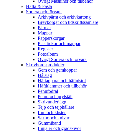
Övrigt Maskiner och tillbehör
Häfta & Fästa
Sortera och förvara
Arkivpärm och arkivkartong
Brevkorgar och tidskriftssamlare
Pärmar
Mappar
Papperskorgar
Plastfickor och mappar
Register
Fotoalbum
Övrigt Sortera och förvara
Skrivbordsprodukter
Gem och gemkoppar
Hålslag
Häftapparat och häftpistol
Häftklammer och tillbehör
Pennfodral
Penn- och prylställ
Skrivunderlägg
Tejp och tejphållare
Lim och klister
Saxar och knivar
Gummiband
Linjaler och gradskivor