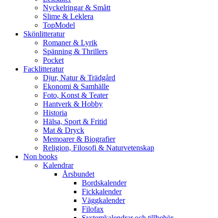
Nyckelringar & Smått
Slime & Leklera
TopModel
Skönlitteratur
Romaner & Lyrik
Spänning & Thrillers
Pocket
Facklitteratur
Djur, Natur & Trädgård
Ekonomi & Samhälle
Foto, Konst & Teater
Hantverk & Hobby
Historia
Hälsa, Sport & Fritid
Mat & Dryck
Memoarer & Biografier
Religion, Filosofi & Naturvetenskap
Non books
Kalendrar
Årsbundet
Bordskalender
Fickkalender
Väggkalender
Filofax
Systemkalendrar och tillbehör