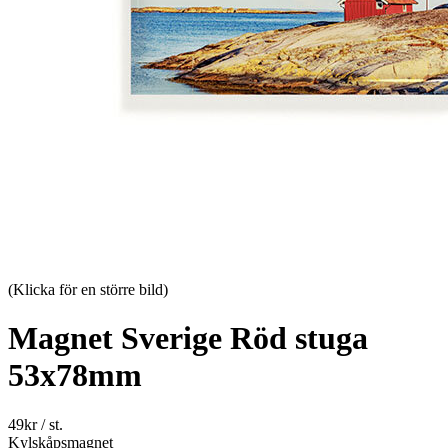
(Klicka för en större bild)
Magnet Sverige Röd stuga
53x78mm
49
kr
/ st.
Kylskåpsmagnet