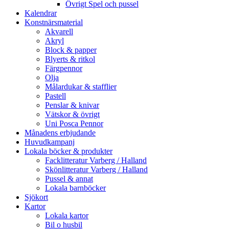
Övrigt Spel och pussel
Kalendrar
Konstnärsmaterial
Akvarell
Akryl
Block & papper
Blyerts & ritkol
Färgpennor
Olja
Målardukar & stafflier
Pastell
Penslar & knivar
Vätskor & övrigt
Uni Posca Pennor
Månadens erbjudande
Huvudkampanj
Lokala böcker & produkter
Facklitteratur Varberg / Halland
Skönlitteratur Varberg / Halland
Pussel & annat
Lokala barnböcker
Sjökort
Kartor
Lokala kartor
Bil o husbil