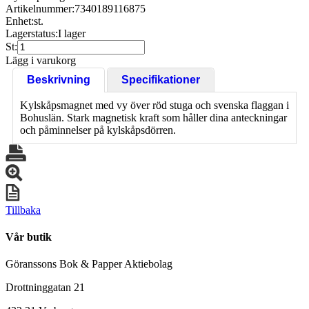
Artikelnummer:
7340189116875
Enhet:
st.
Lagerstatus:
I lager
St:
Lägg i varukorg
Beskrivning
Specifikationer
Kylskåpsmagnet med vy över röd stuga och svenska flaggan i
Bohuslän. Stark magnetisk kraft som håller dina anteckningar
och påminnelser på kylskåpsdörren.
Tillbaka
Vår butik
Göranssons Bok & Papper Aktiebolag
Drottninggatan 21