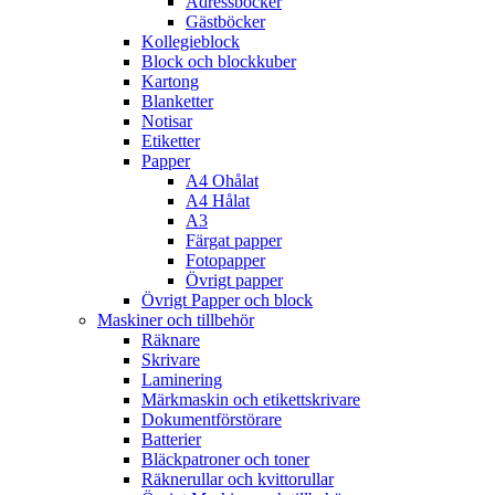
Adressböcker
Gästböcker
Kollegieblock
Block och blockkuber
Kartong
Blanketter
Notisar
Etiketter
Papper
A4 Ohålat
A4 Hålat
A3
Färgat papper
Fotopapper
Övrigt papper
Övrigt Papper och block
Maskiner och tillbehör
Räknare
Skrivare
Laminering
Märkmaskin och etikettskrivare
Dokumentförstörare
Batterier
Bläckpatroner och toner
Räknerullar och kvittorullar