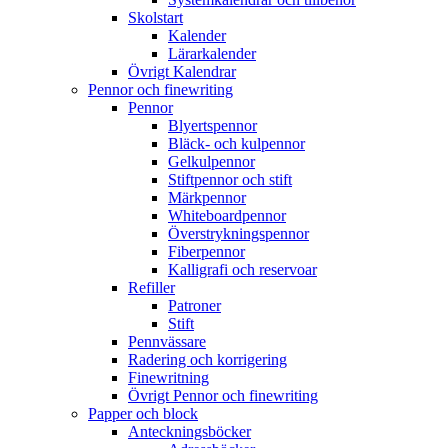
Skolstart
Kalender
Lärarkalender
Övrigt Kalendrar
Pennor och finewriting
Pennor
Blyertspennor
Bläck- och kulpennor
Gelkulpennor
Stiftpennor och stift
Märkpennor
Whiteboardpennor
Överstrykningspennor
Fiberpennor
Kalligrafi och reservoar
Refiller
Patroner
Stift
Pennvässare
Radering och korrigering
Finewritning
Övrigt Pennor och finewriting
Papper och block
Anteckningsböcker