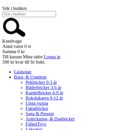
Sök i butiken
Kundvagn
Antal varor
0
st
Summa
0 kr
Till kassan
Mina sidor
Logga in
500 kr kvar till fri frakt.
Läslustan
Barn- & Ungdom
Pekböcker 0-3 år
Bilderböcker 3-6 år
Kapitelböcker 6-9 år
Bokslukaren 9-12 år
Unga vuxna
Faktaböcker
Saga & Present
Anteckning- & Dagböcker
FidgetToys
Leksaker