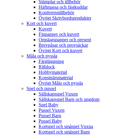
Stämplar och tillbehör
Häftmassa och fästkuddar
Konferenstillbehör
Övrigt Skrivbordsprodukter
Kort och kuvert
Kuvert
Finpapper och kuvert
Omslagspapper och present
Brevpåsar och provsäckar
Övrigt Kort och kuvert
Måla och pyssla
Färgläggning
Ritblock
Hobbymaterial
Konstnärsmaterial
Övrigt Måla och pyssla
Spel och pussel
Sällskapsspel Vuxen
Sällskapsspel Barn och ungdom
Spel Baby
Pussel Vuxen
Pussel Barn
Pussel Baby
Kortspel och småspel Vuxna
Kortspel och småspel Barn