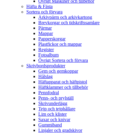
Övrigt Maskiner och tillbehör
Häfta & Fästa
Sortera och förvara
Arkivpärm och arkivkartong
Brevkorgar och tidskriftssamlare
Pärmar
Mappar
Papperskorgar
Plastfickor och mappar
Register
Fotoalbum
Övrigt Sortera och förvara
Skrivbordsprodukter
Gem och gemkoppar
Hålslag
Häftapparat och häftpistol
Häftklammer och tillbehör
Pennfodral
Penn- och prylställ
Skrivunderlägg
Tejp och tejphållare
Lim och klister
Saxar och knivar
Gummiband
Linjaler och gradskivor