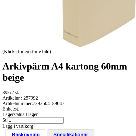
(Klicka för en större bild)
Arkivpärm A4 kartong 60mm
beige
39
kr
/ st.
Artikelnr : 257992
Artikelnummer:
7393504189047
Enhet:
st.
Lagerstatus:
I lager
St:
Lägg i varukorg
Beskrivning
Specifikationer