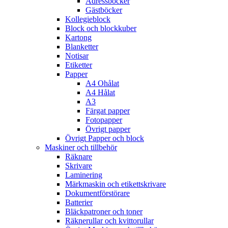
Adressböcker
Gästböcker
Kollegieblock
Block och blockkuber
Kartong
Blanketter
Notisar
Etiketter
Papper
A4 Ohålat
A4 Hålat
A3
Färgat papper
Fotopapper
Övrigt papper
Övrigt Papper och block
Maskiner och tillbehör
Räknare
Skrivare
Laminering
Märkmaskin och etikettskrivare
Dokumentförstörare
Batterier
Bläckpatroner och toner
Räknerullar och kvittorullar