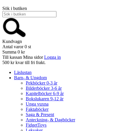
Sök i butiken
Kundvagn
Antal varor
0
st
Summa
0 kr
Till kassan
Mina sidor
Logga in
500 kr kvar till fri frakt.
Läslustan
Barn- & Ungdom
Pekböcker 0-3 år
Bilderböcker 3-6 år
Kapitelböcker 6-9 år
Bokslukaren 9-12 år
Unga vuxna
Faktaböcker
Saga & Present
Anteckning- & Dagböcker
FidgetToys
Leksaker