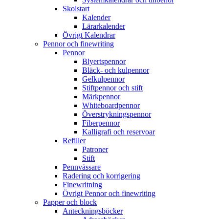
Skolstart
Kalender
Lärarkalender
Övrigt Kalendrar
Pennor och finewriting
Pennor
Blyertspennor
Bläck- och kulpennor
Gelkulpennor
Stiftpennor och stift
Märkpennor
Whiteboardpennor
Överstrykningspennor
Fiberpennor
Kalligrafi och reservoar
Refiller
Patroner
Stift
Pennvässare
Radering och korrigering
Finewritning
Övrigt Pennor och finewriting
Papper och block
Anteckningsböcker