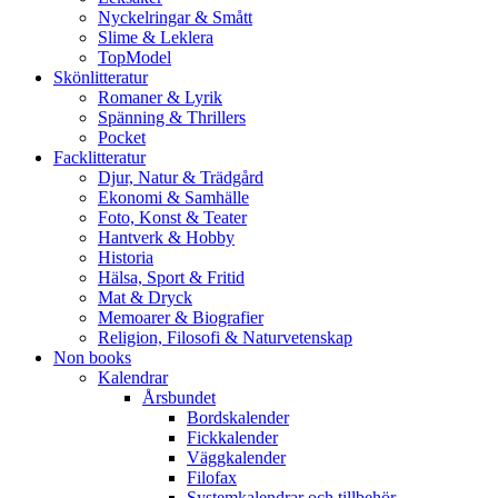
Nyckelringar & Smått
Slime & Leklera
TopModel
Skönlitteratur
Romaner & Lyrik
Spänning & Thrillers
Pocket
Facklitteratur
Djur, Natur & Trädgård
Ekonomi & Samhälle
Foto, Konst & Teater
Hantverk & Hobby
Historia
Hälsa, Sport & Fritid
Mat & Dryck
Memoarer & Biografier
Religion, Filosofi & Naturvetenskap
Non books
Kalendrar
Årsbundet
Bordskalender
Fickkalender
Väggkalender
Filofax
Systemkalendrar och tillbehör