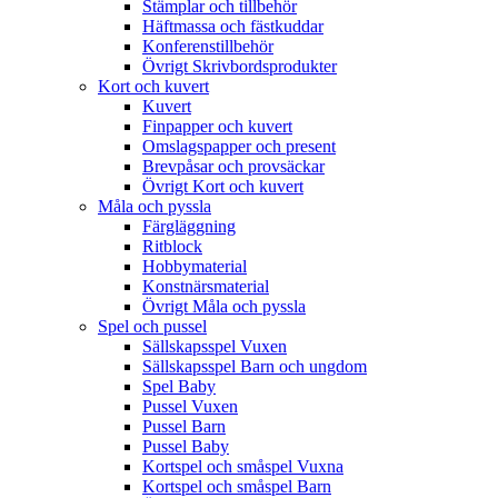
Stämplar och tillbehör
Häftmassa och fästkuddar
Konferenstillbehör
Övrigt Skrivbordsprodukter
Kort och kuvert
Kuvert
Finpapper och kuvert
Omslagspapper och present
Brevpåsar och provsäckar
Övrigt Kort och kuvert
Måla och pyssla
Färgläggning
Ritblock
Hobbymaterial
Konstnärsmaterial
Övrigt Måla och pyssla
Spel och pussel
Sällskapsspel Vuxen
Sällskapsspel Barn och ungdom
Spel Baby
Pussel Vuxen
Pussel Barn
Pussel Baby
Kortspel och småspel Vuxna
Kortspel och småspel Barn