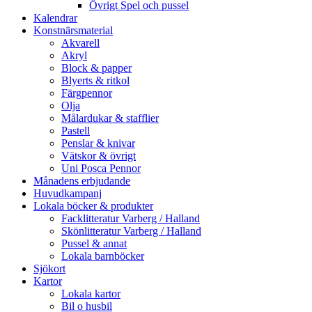
Övrigt Spel och pussel
Kalendrar
Konstnärsmaterial
Akvarell
Akryl
Block & papper
Blyerts & ritkol
Färgpennor
Olja
Målardukar & stafflier
Pastell
Penslar & knivar
Vätskor & övrigt
Uni Posca Pennor
Månadens erbjudande
Huvudkampanj
Lokala böcker & produkter
Facklitteratur Varberg / Halland
Skönlitteratur Varberg / Halland
Pussel & annat
Lokala barnböcker
Sjökort
Kartor
Lokala kartor
Bil o husbil