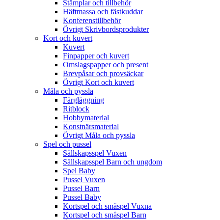
Stämplar och tillbehör
Häftmassa och fästkuddar
Konferenstillbehör
Övrigt Skrivbordsprodukter
Kort och kuvert
Kuvert
Finpapper och kuvert
Omslagspapper och present
Brevpåsar och provsäckar
Övrigt Kort och kuvert
Måla och pyssla
Färgläggning
Ritblock
Hobbymaterial
Konstnärsmaterial
Övrigt Måla och pyssla
Spel och pussel
Sällskapsspel Vuxen
Sällskapsspel Barn och ungdom
Spel Baby
Pussel Vuxen
Pussel Barn
Pussel Baby
Kortspel och småspel Vuxna
Kortspel och småspel Barn