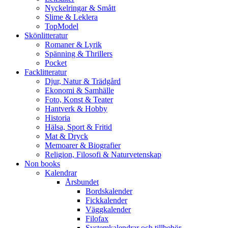
Nyckelringar & Smått
Slime & Leklera
TopModel
Skönlitteratur
Romaner & Lyrik
Spänning & Thrillers
Pocket
Facklitteratur
Djur, Natur & Trädgård
Ekonomi & Samhälle
Foto, Konst & Teater
Hantverk & Hobby
Historia
Hälsa, Sport & Fritid
Mat & Dryck
Memoarer & Biografier
Religion, Filosofi & Naturvetenskap
Non books
Kalendrar
Årsbundet
Bordskalender
Fickkalender
Väggkalender
Filofax
Systemkalendrar och tillbehör