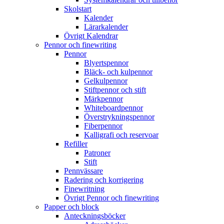
Skolstart
Kalender
Lärarkalender
Övrigt Kalendrar
Pennor och finewriting
Pennor
Blyertspennor
Bläck- och kulpennor
Gelkulpennor
Stiftpennor och stift
Märkpennor
Whiteboardpennor
Överstrykningspennor
Fiberpennor
Kalligrafi och reservoar
Refiller
Patroner
Stift
Pennvässare
Radering och korrigering
Finewritning
Övrigt Pennor och finewriting
Papper och block
Anteckningsböcker