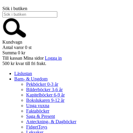
Sök i butiken
Kundvagn
Antal varor
0
st
Summa
0 kr
Till kassan
Mina sidor
Logga in
500 kr kvar till fri frakt.
Läslustan
Barn- & Ungdom
Pekböcker 0-3 år
Bilderböcker 3-6 år
Kapitelböcker 6-9 år
Bokslukaren 9-12 år
Unga vuxna
Faktaböcker
Saga & Present
Anteckning- & Dagböcker
FidgetToys
Leksaker