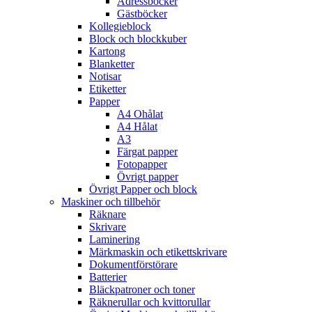
Adressböcker
Gästböcker
Kollegieblock
Block och blockkuber
Kartong
Blanketter
Notisar
Etiketter
Papper
A4 Ohålat
A4 Hålat
A3
Färgat papper
Fotopapper
Övrigt papper
Övrigt Papper och block
Maskiner och tillbehör
Räknare
Skrivare
Laminering
Märkmaskin och etikettskrivare
Dokumentförstörare
Batterier
Bläckpatroner och toner
Räknerullar och kvittorullar