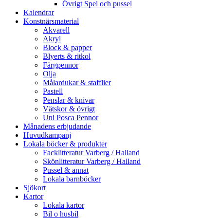
Övrigt Spel och pussel
Kalendrar
Konstnärsmaterial
Akvarell
Akryl
Block & papper
Blyerts & ritkol
Färgpennor
Olja
Målardukar & stafflier
Pastell
Penslar & knivar
Vätskor & övrigt
Uni Posca Pennor
Månadens erbjudande
Huvudkampanj
Lokala böcker & produkter
Facklitteratur Varberg / Halland
Skönlitteratur Varberg / Halland
Pussel & annat
Lokala barnböcker
Sjökort
Kartor
Lokala kartor
Bil o husbil