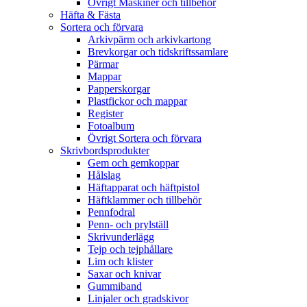
Övrigt Maskiner och tillbehör
Häfta & Fästa
Sortera och förvara
Arkivpärm och arkivkartong
Brevkorgar och tidskriftssamlare
Pärmar
Mappar
Papperskorgar
Plastfickor och mappar
Register
Fotoalbum
Övrigt Sortera och förvara
Skrivbordsprodukter
Gem och gemkoppar
Hålslag
Häftapparat och häftpistol
Häftklammer och tillbehör
Pennfodral
Penn- och prylställ
Skrivunderlägg
Tejp och tejphållare
Lim och klister
Saxar och knivar
Gummiband
Linjaler och gradskivor