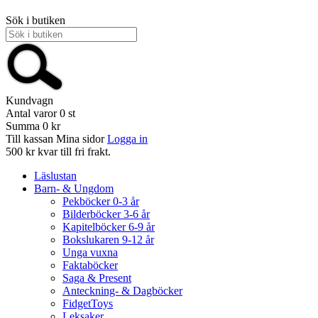
Sök i butiken
Kundvagn
Antal varor
0
st
Summa
0 kr
Till kassan
Mina sidor
Logga in
500 kr kvar till fri frakt.
Läslustan
Barn- & Ungdom
Pekböcker 0-3 år
Bilderböcker 3-6 år
Kapitelböcker 6-9 år
Bokslukaren 9-12 år
Unga vuxna
Faktaböcker
Saga & Present
Anteckning- & Dagböcker
FidgetToys
Leksaker