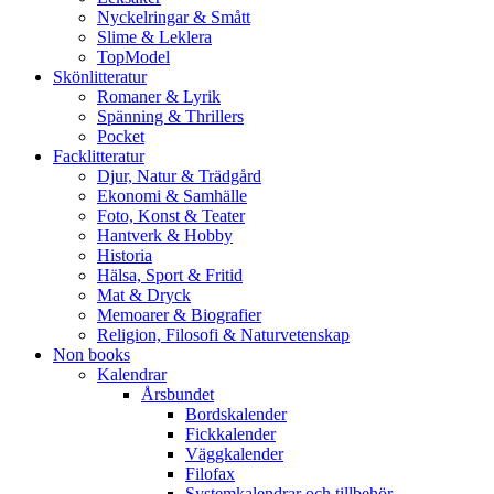
Nyckelringar & Smått
Slime & Leklera
TopModel
Skönlitteratur
Romaner & Lyrik
Spänning & Thrillers
Pocket
Facklitteratur
Djur, Natur & Trädgård
Ekonomi & Samhälle
Foto, Konst & Teater
Hantverk & Hobby
Historia
Hälsa, Sport & Fritid
Mat & Dryck
Memoarer & Biografier
Religion, Filosofi & Naturvetenskap
Non books
Kalendrar
Årsbundet
Bordskalender
Fickkalender
Väggkalender
Filofax
Systemkalendrar och tillbehör