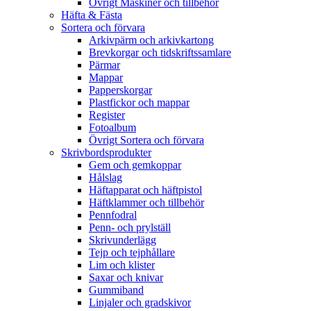
Övrigt Maskiner och tillbehör
Häfta & Fästa
Sortera och förvara
Arkivpärm och arkivkartong
Brevkorgar och tidskriftssamlare
Pärmar
Mappar
Papperskorgar
Plastfickor och mappar
Register
Fotoalbum
Övrigt Sortera och förvara
Skrivbordsprodukter
Gem och gemkoppar
Hålslag
Häftapparat och häftpistol
Häftklammer och tillbehör
Pennfodral
Penn- och prylställ
Skrivunderlägg
Tejp och tejphållare
Lim och klister
Saxar och knivar
Gummiband
Linjaler och gradskivor