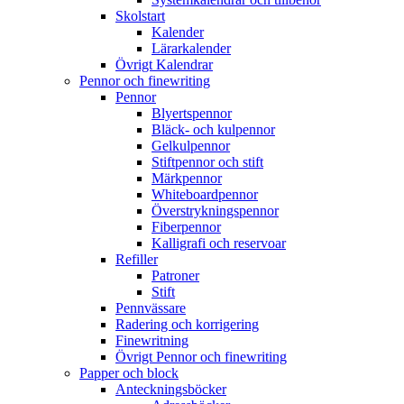
Skolstart
Kalender
Lärarkalender
Övrigt Kalendrar
Pennor och finewriting
Pennor
Blyertspennor
Bläck- och kulpennor
Gelkulpennor
Stiftpennor och stift
Märkpennor
Whiteboardpennor
Överstrykningspennor
Fiberpennor
Kalligrafi och reservoar
Refiller
Patroner
Stift
Pennvässare
Radering och korrigering
Finewritning
Övrigt Pennor och finewriting
Papper och block
Anteckningsböcker