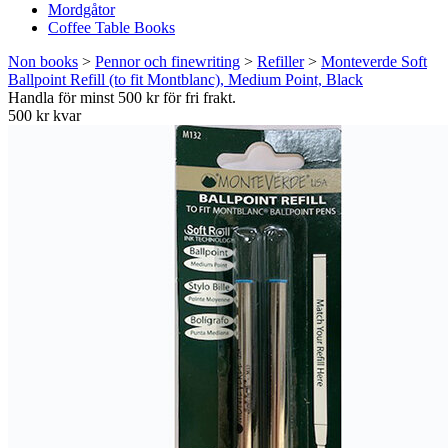
Mordgåtor
Coffee Table Books
Non books
>
Pennor och finewriting
>
Refiller
>
Monteverde Soft
Ballpoint Refill (to fit Montblanc), Medium Point, Black
Handla för minst 500 kr för fri frakt.
500 kr kvar