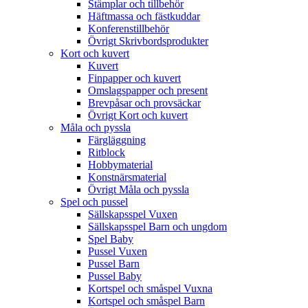
Stämplar och tillbehör
Häftmassa och fästkuddar
Konferenstillbehör
Övrigt Skrivbordsprodukter
Kort och kuvert
Kuvert
Finpapper och kuvert
Omslagspapper och present
Brevpåsar och provsäckar
Övrigt Kort och kuvert
Måla och pyssla
Färgläggning
Ritblock
Hobbymaterial
Konstnärsmaterial
Övrigt Måla och pyssla
Spel och pussel
Sällskapsspel Vuxen
Sällskapsspel Barn och ungdom
Spel Baby
Pussel Vuxen
Pussel Barn
Pussel Baby
Kortspel och småspel Vuxna
Kortspel och småspel Barn