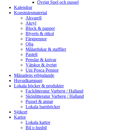
Övrigt Spel och pussel
Kalendrar
Konstnärsmaterial
Akvarell
Akryl
Block & papper
Blyerts & ritkol
Färgpennor
Olja
Målardukar & stafflier
Pastell
Penslar & knivar
Vätskor & övrigt
Uni Posca Pennor
Månadens erbjudande
Huvudkampanj
Lokala böcker & produkter
Facklitteratur Varberg / Halland
Skönlitteratur Varberg / Halland
Pussel & annat
Lokala barnböcker
Sjökort
Kartor
Lokala kartor
Bil o husbil