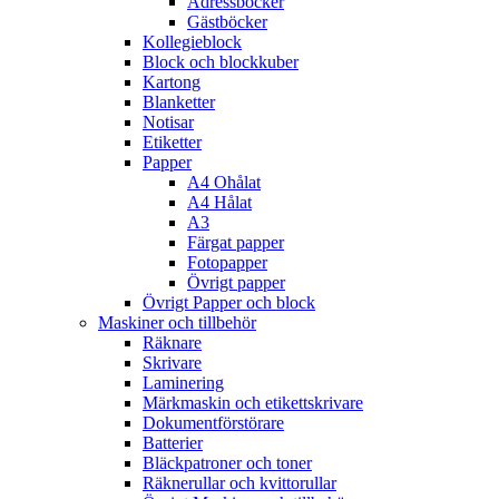
Adressböcker
Gästböcker
Kollegieblock
Block och blockkuber
Kartong
Blanketter
Notisar
Etiketter
Papper
A4 Ohålat
A4 Hålat
A3
Färgat papper
Fotopapper
Övrigt papper
Övrigt Papper och block
Maskiner och tillbehör
Räknare
Skrivare
Laminering
Märkmaskin och etikettskrivare
Dokumentförstörare
Batterier
Bläckpatroner och toner
Räknerullar och kvittorullar