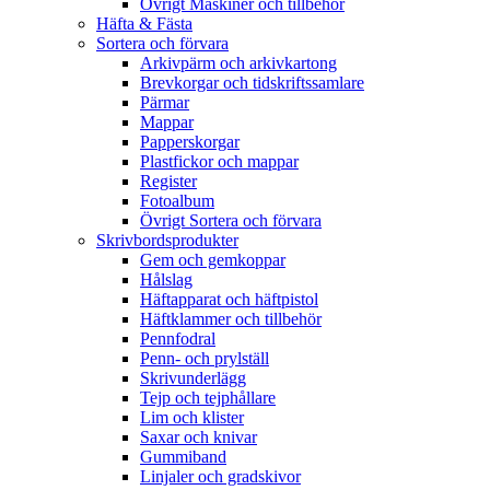
Övrigt Maskiner och tillbehör
Häfta & Fästa
Sortera och förvara
Arkivpärm och arkivkartong
Brevkorgar och tidskriftssamlare
Pärmar
Mappar
Papperskorgar
Plastfickor och mappar
Register
Fotoalbum
Övrigt Sortera och förvara
Skrivbordsprodukter
Gem och gemkoppar
Hålslag
Häftapparat och häftpistol
Häftklammer och tillbehör
Pennfodral
Penn- och prylställ
Skrivunderlägg
Tejp och tejphållare
Lim och klister
Saxar och knivar
Gummiband
Linjaler och gradskivor