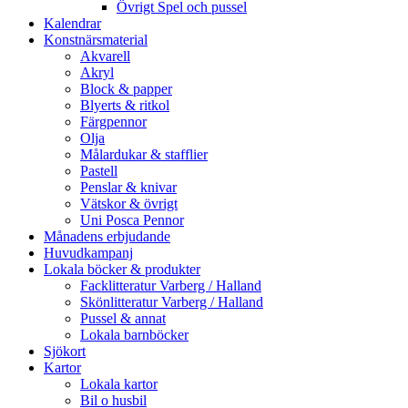
Övrigt Spel och pussel
Kalendrar
Konstnärsmaterial
Akvarell
Akryl
Block & papper
Blyerts & ritkol
Färgpennor
Olja
Målardukar & stafflier
Pastell
Penslar & knivar
Vätskor & övrigt
Uni Posca Pennor
Månadens erbjudande
Huvudkampanj
Lokala böcker & produkter
Facklitteratur Varberg / Halland
Skönlitteratur Varberg / Halland
Pussel & annat
Lokala barnböcker
Sjökort
Kartor
Lokala kartor
Bil o husbil