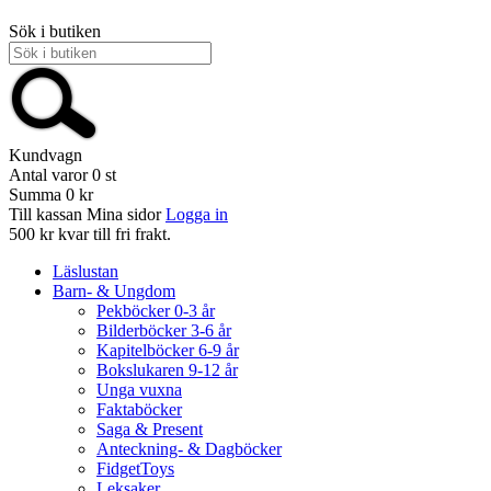
Sök i butiken
Kundvagn
Antal varor
0
st
Summa
0 kr
Till kassan
Mina sidor
Logga in
500 kr kvar till fri frakt.
Läslustan
Barn- & Ungdom
Pekböcker 0-3 år
Bilderböcker 3-6 år
Kapitelböcker 6-9 år
Bokslukaren 9-12 år
Unga vuxna
Faktaböcker
Saga & Present
Anteckning- & Dagböcker
FidgetToys
Leksaker