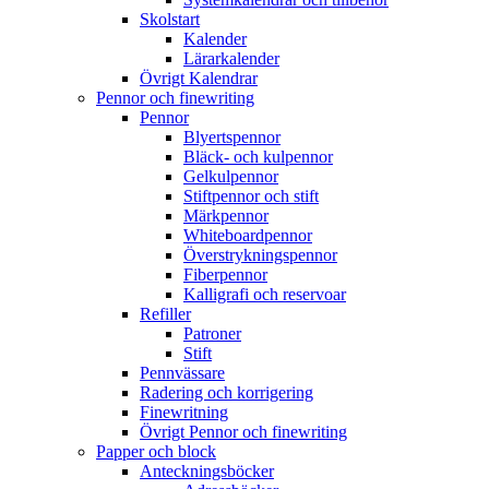
Skolstart
Kalender
Lärarkalender
Övrigt Kalendrar
Pennor och finewriting
Pennor
Blyertspennor
Bläck- och kulpennor
Gelkulpennor
Stiftpennor och stift
Märkpennor
Whiteboardpennor
Överstrykningspennor
Fiberpennor
Kalligrafi och reservoar
Refiller
Patroner
Stift
Pennvässare
Radering och korrigering
Finewritning
Övrigt Pennor och finewriting
Papper och block
Anteckningsböcker