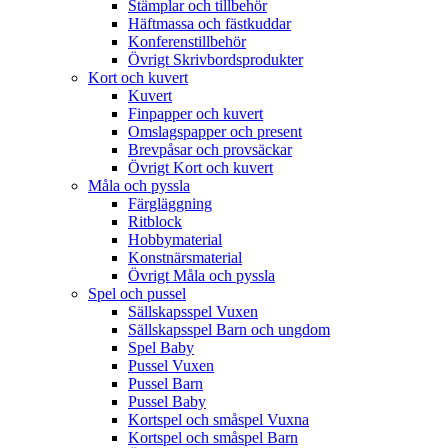
Stämplar och tillbehör
Häftmassa och fästkuddar
Konferenstillbehör
Övrigt Skrivbordsprodukter
Kort och kuvert
Kuvert
Finpapper och kuvert
Omslagspapper och present
Brevpåsar och provsäckar
Övrigt Kort och kuvert
Måla och pyssla
Färgläggning
Ritblock
Hobbymaterial
Konstnärsmaterial
Övrigt Måla och pyssla
Spel och pussel
Sällskapsspel Vuxen
Sällskapsspel Barn och ungdom
Spel Baby
Pussel Vuxen
Pussel Barn
Pussel Baby
Kortspel och småspel Vuxna
Kortspel och småspel Barn