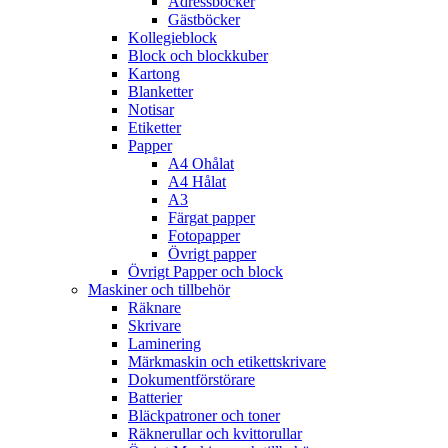
Adressböcker
Gästböcker
Kollegieblock
Block och blockkuber
Kartong
Blanketter
Notisar
Etiketter
Papper
A4 Ohålat
A4 Hålat
A3
Färgat papper
Fotopapper
Övrigt papper
Övrigt Papper och block
Maskiner och tillbehör
Räknare
Skrivare
Laminering
Märkmaskin och etikettskrivare
Dokumentförstörare
Batterier
Bläckpatroner och toner
Räknerullar och kvittorullar