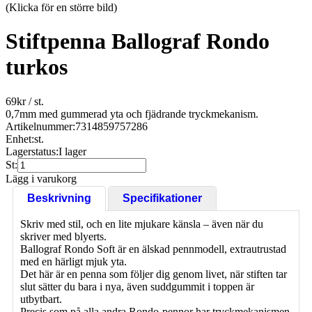
(Klicka för en större bild)
Stiftpenna Ballograf Rondo
turkos
69
kr
/ st.
0,7mm med gummerad yta och fjädrande tryckmekanism.
Artikelnummer:
7314859757286
Enhet:
st.
Lagerstatus:
I lager
St:
Lägg i varukorg
Beskrivning
Specifikationer
Skriv med stil, och en lite mjukare känsla – även när du
skriver med blyerts.
Ballograf Rondo Soft är en älskad pennmodell, extrautrustad
med en härligt mjuk yta.
Det här är en penna som följer dig genom livet, när stiften tar
slut sätter du bara i nya, även suddgummit i toppen är
utbytbart.
Precis som på alla andra Rondo-pennor har tryckmekanismen