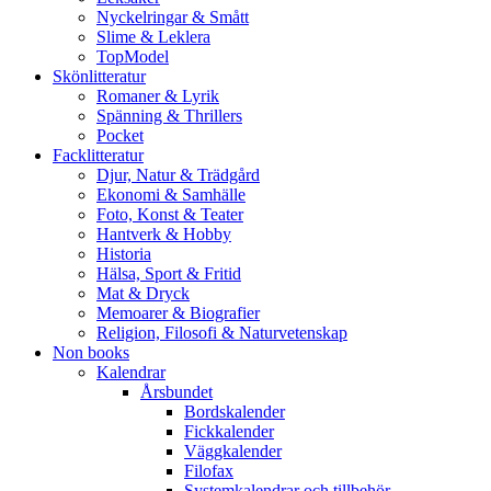
Nyckelringar & Smått
Slime & Leklera
TopModel
Skönlitteratur
Romaner & Lyrik
Spänning & Thrillers
Pocket
Facklitteratur
Djur, Natur & Trädgård
Ekonomi & Samhälle
Foto, Konst & Teater
Hantverk & Hobby
Historia
Hälsa, Sport & Fritid
Mat & Dryck
Memoarer & Biografier
Religion, Filosofi & Naturvetenskap
Non books
Kalendrar
Årsbundet
Bordskalender
Fickkalender
Väggkalender
Filofax
Systemkalendrar och tillbehör