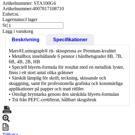
Artikelnummer: STA100G6
Artikelnummer:
4007817108710
Enhet:
st.
Lagerstatus:
I lager
St:
Lägg i varukorg
Beskrivning
Specifikationer
Mars®Lumograph® rit- skisspenna av Premium-kvalitet
• Metallbox innehållande 6 pennor i hårdhetsgrader 8B, 7B,
6B, 4B, 2B, HB
• Speciell blyerts-formula för resultat med en metallisk lyster,
finns i ett stort antal olika gråtoner
• Särskilt lämplig för skrift, teckning, skissande och
skuggning, samt för professionella grafiska och konstnärliga
applikationer på papper och matt ritfilm
• Otroligt brytstarka genom den särskilda blyerts-formulan
• Trä från PEFC-certifierat, hållbart skogsbruk
Tillbaka