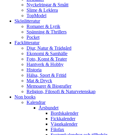
Nyckelringar & Smått
Slime & Leklera
TopModel
Skönlitteratur
Romaner & Lyrik
Spänning & Thrillers
Pocket
Facklitteratur
Djur, Natur & Trädgård
Ekonomi & Samhälle
Foto, Konst & Teater
Hantverk & Hobby
Historia
Hälsa, Sport & Fritid
Mat & Dryck
Memoarer & Biografier
Religion, Filosofi & Naturvetenskap
Non books
Kalendrar
Årsbundet
Bordskalender
Fickkalender
Väggkalender
Filofax
Systemkalendrar och tillbehör