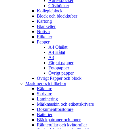
Adressböcker
Gästböcker
Kollegieblock
Block och blockkuber
Kartong
Blanketter
Notisar
Etiketter
Papper
A4 Ohålat
A4 Hålat
A3
Färgat papper
Fotopapper
Övrigt papper
Övrigt Papper och block
Maskiner och tillbehör
Räknare
Skrivare
Laminering
Märkmaskin och etikettskrivare
Dokumentförstörare
Batterier
Bläckpatroner och toner
Räknerullar och kvittorullar