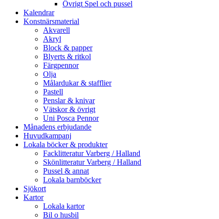
Övrigt Spel och pussel
Kalendrar
Konstnärsmaterial
Akvarell
Akryl
Block & papper
Blyerts & ritkol
Färgpennor
Olja
Målardukar & stafflier
Pastell
Penslar & knivar
Vätskor & övrigt
Uni Posca Pennor
Månadens erbjudande
Huvudkampanj
Lokala böcker & produkter
Facklitteratur Varberg / Halland
Skönlitteratur Varberg / Halland
Pussel & annat
Lokala barnböcker
Sjökort
Kartor
Lokala kartor
Bil o husbil