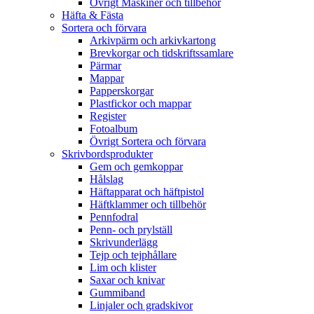
Övrigt Maskiner och tillbehör
Häfta & Fästa
Sortera och förvara
Arkivpärm och arkivkartong
Brevkorgar och tidskriftssamlare
Pärmar
Mappar
Papperskorgar
Plastfickor och mappar
Register
Fotoalbum
Övrigt Sortera och förvara
Skrivbordsprodukter
Gem och gemkoppar
Hålslag
Häftapparat och häftpistol
Häftklammer och tillbehör
Pennfodral
Penn- och prylställ
Skrivunderlägg
Tejp och tejphållare
Lim och klister
Saxar och knivar
Gummiband
Linjaler och gradskivor