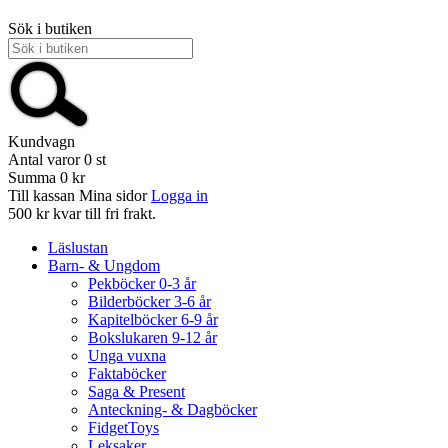
Sök i butiken
Kundvagn
Antal varor
0
st
Summa
0 kr
Till kassan
Mina sidor
Logga in
500 kr kvar till fri frakt.
Läslustan
Barn- & Ungdom
Pekböcker 0-3 år
Bilderböcker 3-6 år
Kapitelböcker 6-9 år
Bokslukaren 9-12 år
Unga vuxna
Faktaböcker
Saga & Present
Anteckning- & Dagböcker
FidgetToys
Leksaker