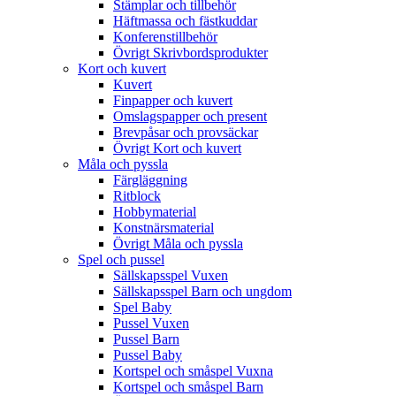
Stämplar och tillbehör
Häftmassa och fästkuddar
Konferenstillbehör
Övrigt Skrivbordsprodukter
Kort och kuvert
Kuvert
Finpapper och kuvert
Omslagspapper och present
Brevpåsar och provsäckar
Övrigt Kort och kuvert
Måla och pyssla
Färgläggning
Ritblock
Hobbymaterial
Konstnärsmaterial
Övrigt Måla och pyssla
Spel och pussel
Sällskapsspel Vuxen
Sällskapsspel Barn och ungdom
Spel Baby
Pussel Vuxen
Pussel Barn
Pussel Baby
Kortspel och småspel Vuxna
Kortspel och småspel Barn