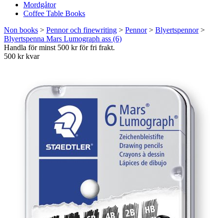
Mordgåtor
Coffee Table Books
Non books
>
Pennor och finewriting
>
Pennor
>
Blyertspennor
>
Blyertspenna Mars Lumograph ass (6)
Handla för minst 500 kr för fri frakt.
500 kr kvar