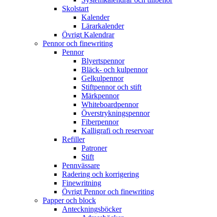
Skolstart
Kalender
Lärarkalender
Övrigt Kalendrar
Pennor och finewriting
Pennor
Blyertspennor
Bläck- och kulpennor
Gelkulpennor
Stiftpennor och stift
Märkpennor
Whiteboardpennor
Överstrykningspennor
Fiberpennor
Kalligrafi och reservoar
Refiller
Patroner
Stift
Pennvässare
Radering och korrigering
Finewritning
Övrigt Pennor och finewriting
Papper och block
Anteckningsböcker