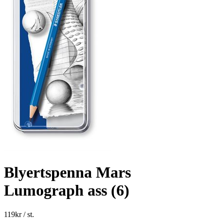
Blyertspenna Mars
Lumograph ass (6)
119
kr
/ st.