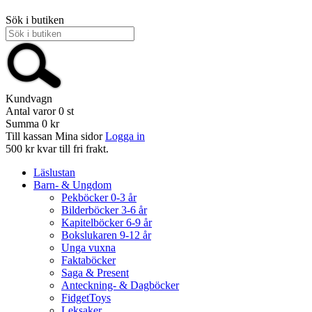
Sök i butiken
Kundvagn
Antal varor
0
st
Summa
0 kr
Till kassan
Mina sidor
Logga in
500 kr kvar till fri frakt.
Läslustan
Barn- & Ungdom
Pekböcker 0-3 år
Bilderböcker 3-6 år
Kapitelböcker 6-9 år
Bokslukaren 9-12 år
Unga vuxna
Faktaböcker
Saga & Present
Anteckning- & Dagböcker
FidgetToys
Leksaker