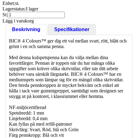
Enhet:
st.
Lagerstatus:
I lager
St:
Lägg i varukorg
Beskrivning
Specifikationer
BIC® 4 Colours™ ger dig ett val mellan svart, rött, blått och
grönt i en och samma penna.
Med denna kulspetspenna kan du välja mellan dina
favoritfärger. Pennan är toppen när du har många olika
uppgifter som kräver olika skrivstilar, eller när ditt arbete
behöver vara särskilt färgstarkt. BIC® 4 Colours™ har en
mediumspets som lämpar sig för en mängd olika skrivstilar.
Den breda pennkroppen är mycket bekväm och enkel att
hålla i tack vare gummigreppet, samtidigt som designen ser
snygg ut på kontoret, i klassrummet eller hemma.
NF-miljöcertifierad
Spetsbredd: 1 mm
Linjebredd: 0,4 mm
Kan fyllas på med refill-patroner
Skrivfärg: Svart, Röd, blå och Grön
Färg pennkropp: Blå och vit