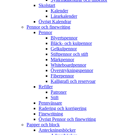
Skolstart
Kalender
Lärarkalender
Övrigt Kalendrar
Pennor och finewriting
Pennor
Blyertspennor
Bläck- och kulpennor
Gelkulpennor
Stiftpennor och stift
Märkpennor
Whiteboardpennor
Överstrykningspennor
Fiberpennor
Kalligrafi och reservoar
Refiller
Patroner
Stift
Pennvässare
Radering och korrigering
Finewritning
Övrigt Pennor och finewriting
Papper och block
Anteckningsböcker