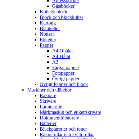
Adressböcker
Gästböcker
Kollegieblock
Block och blockkuber
Kartong
Blanketter
Notisar
Etiketter
Papper
A4 Ohålat
A4 Hålat
A3
Färgat papper
Fotopapper
Övrigt papper
Övrigt Papper och block
Maskiner och tillbehör
Räknare
Skrivare
Laminering
Märkmaskin och etikettskrivare
Dokumentförstörare
Batterier
Bläckpatroner och toner
Räknerullar och kvittorullar