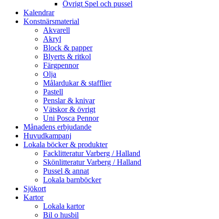
Övrigt Spel och pussel
Kalendrar
Konstnärsmaterial
Akvarell
Akryl
Block & papper
Blyerts & ritkol
Färgpennor
Olja
Målardukar & stafflier
Pastell
Penslar & knivar
Vätskor & övrigt
Uni Posca Pennor
Månadens erbjudande
Huvudkampanj
Lokala böcker & produkter
Facklitteratur Varberg / Halland
Skönlitteratur Varberg / Halland
Pussel & annat
Lokala barnböcker
Sjökort
Kartor
Lokala kartor
Bil o husbil