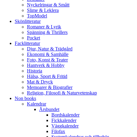
Nyckelringar & Smått
Slime & Leklera
TopModel
Skönlitteratur
Romaner & Lyrik
Spänning & Thrillers
Pocket
Facklitteratur
Djur, Natur & Trädgård
Ekonomi & Samhälle
Foto, Konst & Teater
Hantverk & Hobby
Historia
Hälsa, Sport & Fritid
Mat & Dryck
Memoarer & Biografier
Religion, Filosofi & Naturvetenskap
Non books
Kalendrar
Årsbundet
Bordskalender
Fickkalender
Väggkalender
Filofax
Systemkalendrar och tillbehör