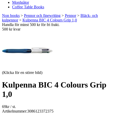
Mordgåtor
Coffee Table Books
Non books
>
Pennor och finewriting
>
Pennor
>
Bläck- och
kulpennor
>
Kulpenna BIC 4 Colours Grip 1,0
Handla för minst 500 kr för fri frakt.
500 kr kvar
(Klicka för en större bild)
Kulpenna BIC 4 Colours Grip
1,0
69
kr
/ st.
Artikelnummer:
3086123372375