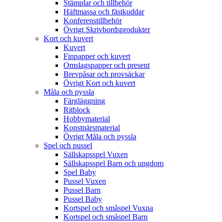
Stämplar och tillbehör
Häftmassa och fästkuddar
Konferenstillbehör
Övrigt Skrivbordsprodukter
Kort och kuvert
Kuvert
Finpapper och kuvert
Omslagspapper och present
Brevpåsar och provsäckar
Övrigt Kort och kuvert
Måla och pyssla
Färgläggning
Ritblock
Hobbymaterial
Konstnärsmaterial
Övrigt Måla och pyssla
Spel och pussel
Sällskapsspel Vuxen
Sällskapsspel Barn och ungdom
Spel Baby
Pussel Vuxen
Pussel Barn
Pussel Baby
Kortspel och småspel Vuxna
Kortspel och småspel Barn