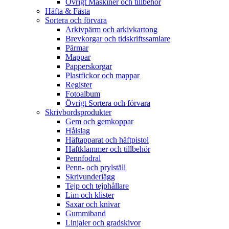
Övrigt Maskiner och tillbehör
Häfta & Fästa
Sortera och förvara
Arkivpärm och arkivkartong
Brevkorgar och tidskriftssamlare
Pärmar
Mappar
Papperskorgar
Plastfickor och mappar
Register
Fotoalbum
Övrigt Sortera och förvara
Skrivbordsprodukter
Gem och gemkoppar
Hålslag
Häftapparat och häftpistol
Häftklammer och tillbehör
Pennfodral
Penn- och prylställ
Skrivunderlägg
Tejp och tejphållare
Lim och klister
Saxar och knivar
Gummiband
Linjaler och gradskivor