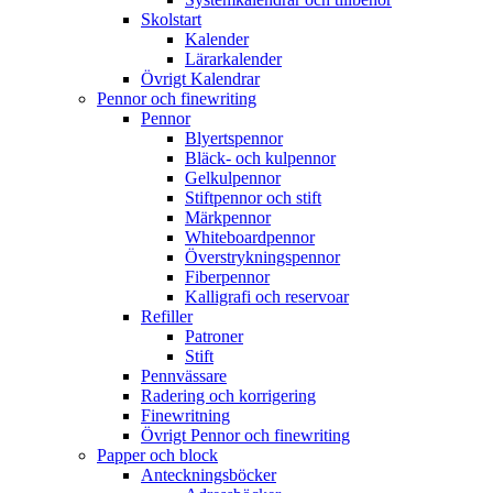
Skolstart
Kalender
Lärarkalender
Övrigt Kalendrar
Pennor och finewriting
Pennor
Blyertspennor
Bläck- och kulpennor
Gelkulpennor
Stiftpennor och stift
Märkpennor
Whiteboardpennor
Överstrykningspennor
Fiberpennor
Kalligrafi och reservoar
Refiller
Patroner
Stift
Pennvässare
Radering och korrigering
Finewritning
Övrigt Pennor och finewriting
Papper och block
Anteckningsböcker