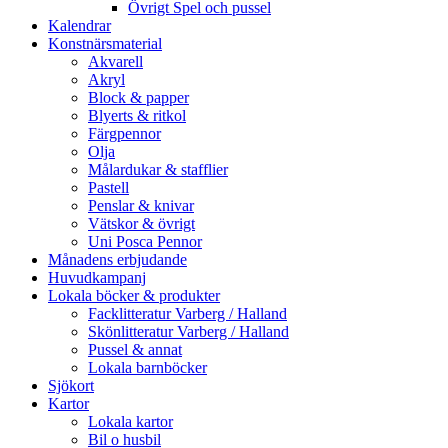
Övrigt Spel och pussel
Kalendrar
Konstnärsmaterial
Akvarell
Akryl
Block & papper
Blyerts & ritkol
Färgpennor
Olja
Målardukar & stafflier
Pastell
Penslar & knivar
Vätskor & övrigt
Uni Posca Pennor
Månadens erbjudande
Huvudkampanj
Lokala böcker & produkter
Facklitteratur Varberg / Halland
Skönlitteratur Varberg / Halland
Pussel & annat
Lokala barnböcker
Sjökort
Kartor
Lokala kartor
Bil o husbil