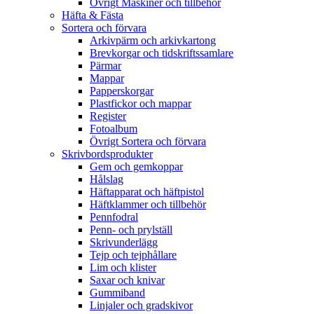
Övrigt Maskiner och tillbehör
Häfta & Fästa
Sortera och förvara
Arkivpärm och arkivkartong
Brevkorgar och tidskriftssamlare
Pärmar
Mappar
Papperskorgar
Plastfickor och mappar
Register
Fotoalbum
Övrigt Sortera och förvara
Skrivbordsprodukter
Gem och gemkoppar
Hålslag
Häftapparat och häftpistol
Häftklammer och tillbehör
Pennfodral
Penn- och prylställ
Skrivunderlägg
Tejp och tejphållare
Lim och klister
Saxar och knivar
Gummiband
Linjaler och gradskivor