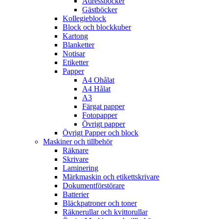
Adressböcker
Gästböcker
Kollegieblock
Block och blockkuber
Kartong
Blanketter
Notisar
Etiketter
Papper
A4 Ohålat
A4 Hålat
A3
Färgat papper
Fotopapper
Övrigt papper
Övrigt Papper och block
Maskiner och tillbehör
Räknare
Skrivare
Laminering
Märkmaskin och etikettskrivare
Dokumentförstörare
Batterier
Bläckpatroner och toner
Räknerullar och kvittorullar