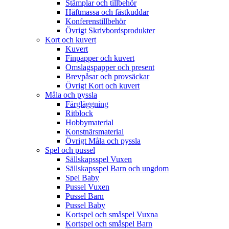
Stämplar och tillbehör
Häftmassa och fästkuddar
Konferenstillbehör
Övrigt Skrivbordsprodukter
Kort och kuvert
Kuvert
Finpapper och kuvert
Omslagspapper och present
Brevpåsar och provsäckar
Övrigt Kort och kuvert
Måla och pyssla
Färgläggning
Ritblock
Hobbymaterial
Konstnärsmaterial
Övrigt Måla och pyssla
Spel och pussel
Sällskapsspel Vuxen
Sällskapsspel Barn och ungdom
Spel Baby
Pussel Vuxen
Pussel Barn
Pussel Baby
Kortspel och småspel Vuxna
Kortspel och småspel Barn