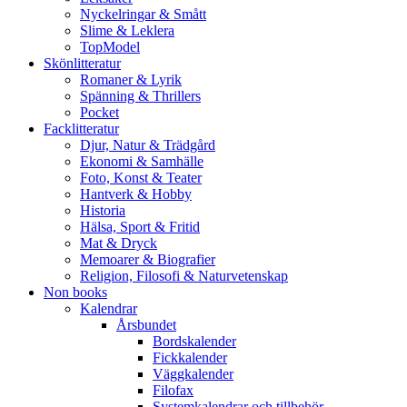
Nyckelringar & Smått
Slime & Leklera
TopModel
Skönlitteratur
Romaner & Lyrik
Spänning & Thrillers
Pocket
Facklitteratur
Djur, Natur & Trädgård
Ekonomi & Samhälle
Foto, Konst & Teater
Hantverk & Hobby
Historia
Hälsa, Sport & Fritid
Mat & Dryck
Memoarer & Biografier
Religion, Filosofi & Naturvetenskap
Non books
Kalendrar
Årsbundet
Bordskalender
Fickkalender
Väggkalender
Filofax
Systemkalendrar och tillbehör