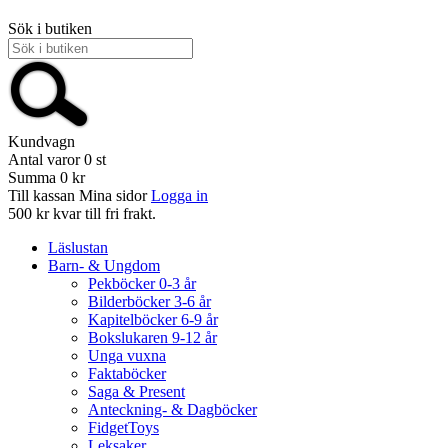
Sök i butiken
Kundvagn
Antal varor
0
st
Summa
0 kr
Till kassan
Mina sidor
Logga in
500 kr kvar till fri frakt.
Läslustan
Barn- & Ungdom
Pekböcker 0-3 år
Bilderböcker 3-6 år
Kapitelböcker 6-9 år
Bokslukaren 9-12 år
Unga vuxna
Faktaböcker
Saga & Present
Anteckning- & Dagböcker
FidgetToys
Leksaker