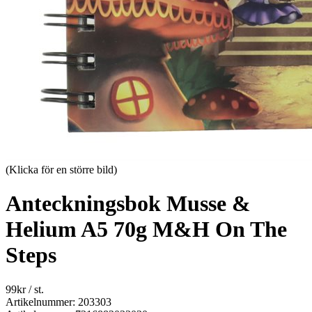
(Klicka för en större bild)
Anteckningsbok Musse &
Helium A5 70g M&H On The
Steps
99
kr
/ st.
Artikelnummer: 203303