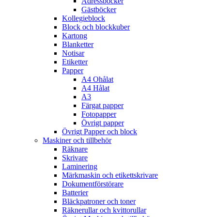
Adressböcker
Gästböcker
Kollegieblock
Block och blockkuber
Kartong
Blanketter
Notisar
Etiketter
Papper
A4 Ohålat
A4 Hålat
A3
Färgat papper
Fotopapper
Övrigt papper
Övrigt Papper och block
Maskiner och tillbehör
Räknare
Skrivare
Laminering
Märkmaskin och etikettskrivare
Dokumentförstörare
Batterier
Bläckpatroner och toner
Räknerullar och kvittorullar