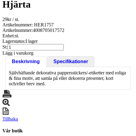
Hjärta
29
kr
/ st.
Artikelnummer: HER1757
Artikelnummer:
4008705017572
Enhet:
st.
Lagerstatus:
I lager
St:
Lägg i varukorg
Beskrivning
Specifikationer
Självhäftande dekorativa pappersstickers/-etiketter med roliga
& fina motiv, att samla på eller dekorera presenter, kort
och/eller brev med.
Tillbaka
Vår butik