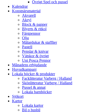
Övrigt Spel och pussel
Kalendrar
Konstnärsmaterial
Akvarell
Akryl
Block & papper
Blyerts & ritkol
Färgpennor
Olja
Målardukar & stafflier
Pastell
Penslar & knivar
Vätskor & övrigt
Uni Posca Pennor
Månadens erbjudande
Huvudkampanj
Lokala böcker & produkter
Facklitteratur Varberg / Halland
Skönlitteratur Varberg / Halland
Pussel & annat
Lokala barnböcker
Sjökort
Kartor
Lokala kartor
Bil o husbil