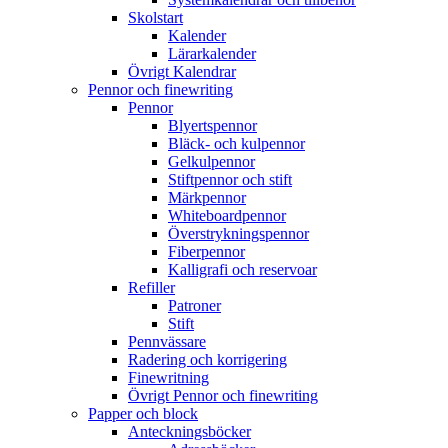
Skolstart
Kalender
Lärarkalender
Övrigt Kalendrar
Pennor och finewriting
Pennor
Blyertspennor
Bläck- och kulpennor
Gelkulpennor
Stiftpennor och stift
Märkpennor
Whiteboardpennor
Överstrykningspennor
Fiberpennor
Kalligrafi och reservoar
Refiller
Patroner
Stift
Pennvässare
Radering och korrigering
Finewritning
Övrigt Pennor och finewriting
Papper och block
Anteckningsböcker