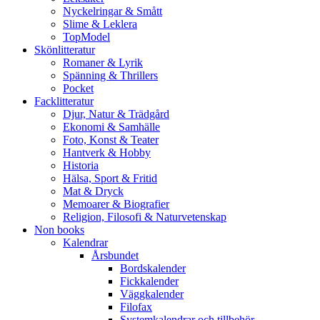
Nyckelringar & Smått
Slime & Leklera
TopModel
Skönlitteratur
Romaner & Lyrik
Spänning & Thrillers
Pocket
Facklitteratur
Djur, Natur & Trädgård
Ekonomi & Samhälle
Foto, Konst & Teater
Hantverk & Hobby
Historia
Hälsa, Sport & Fritid
Mat & Dryck
Memoarer & Biografier
Religion, Filosofi & Naturvetenskap
Non books
Kalendrar
Årsbundet
Bordskalender
Fickkalender
Väggkalender
Filofax
Systemkalendrar och tillbehör