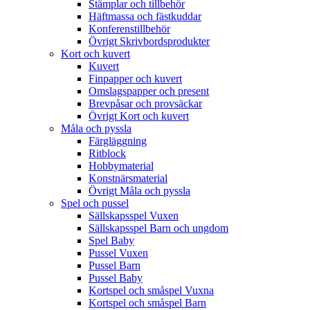
Stämplar och tillbehör
Häftmassa och fästkuddar
Konferenstillbehör
Övrigt Skrivbordsprodukter
Kort och kuvert
Kuvert
Finpapper och kuvert
Omslagspapper och present
Brevpåsar och provsäckar
Övrigt Kort och kuvert
Måla och pyssla
Färgläggning
Ritblock
Hobbymaterial
Konstnärsmaterial
Övrigt Måla och pyssla
Spel och pussel
Sällskapsspel Vuxen
Sällskapsspel Barn och ungdom
Spel Baby
Pussel Vuxen
Pussel Barn
Pussel Baby
Kortspel och småspel Vuxna
Kortspel och småspel Barn