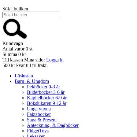
Sök i butiken
Kundvagn
Antal varor
0
st
Summa
0 kr
Till kassan
Mina sidor
Logga in
500 kr kvar till fri frakt.
Läslustan
Barn- & Ungdom
Pekböcker 0-3 år
Bilderböcker 3-6 år
Kapitelböcker 6-9 år
Bokslukaren 9-12 år
Unga vuxna
Faktaböcker
Saga & Present
Anteckning- & Dagböcker
FidgetToys
Leksaker