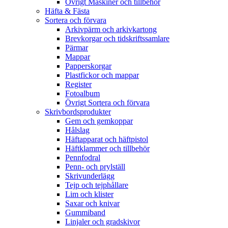
Övrigt Maskiner och tillbehör
Häfta & Fästa
Sortera och förvara
Arkivpärm och arkivkartong
Brevkorgar och tidskriftssamlare
Pärmar
Mappar
Papperskorgar
Plastfickor och mappar
Register
Fotoalbum
Övrigt Sortera och förvara
Skrivbordsprodukter
Gem och gemkoppar
Hålslag
Häftapparat och häftpistol
Häftklammer och tillbehör
Pennfodral
Penn- och prylställ
Skrivunderlägg
Tejp och tejphållare
Lim och klister
Saxar och knivar
Gummiband
Linjaler och gradskivor