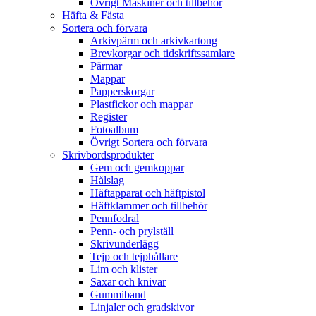
Övrigt Maskiner och tillbehör
Häfta & Fästa
Sortera och förvara
Arkivpärm och arkivkartong
Brevkorgar och tidskriftssamlare
Pärmar
Mappar
Papperskorgar
Plastfickor och mappar
Register
Fotoalbum
Övrigt Sortera och förvara
Skrivbordsprodukter
Gem och gemkoppar
Hålslag
Häftapparat och häftpistol
Häftklammer och tillbehör
Pennfodral
Penn- och prylställ
Skrivunderlägg
Tejp och tejphållare
Lim och klister
Saxar och knivar
Gummiband
Linjaler och gradskivor