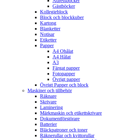
Adressböcker
Gästböcker
Kollegieblock
Block och blockkuber
Kartong
Blanketter
Notisar
Etiketter
Papper
A4 Ohålat
A4 Hålat
A3
Färgat papper
Fotopapper
Övrigt papper
Övrigt Papper och block
Maskiner och tillbehör
Räknare
Skrivare
Laminering
Märkmaskin och etikettskrivare
Dokumentförstörare
Batterier
Bläckpatroner och toner
Räknerullar och kvittorullar