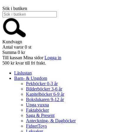
Sök i butiken
Kundvagn
Antal varor
0
st
Summa
0 kr
Till kassan
Mina sidor
Logga in
500 kr kvar till fri frakt.
Läslustan
Barn- & Ungdom
Pekböcker 0-3 år
Bilderböcker 3-6 år
Kapitelböcker 6-9 år
Bokslukaren 9-12 år
Unga vuxna
Faktaböcker
Saga & Present
Anteckning- & Dagböcker
FidgetToys
Leksaker