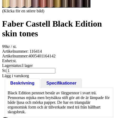
(Klicka för en större bild)
Faber Castell Black Edition
skin tones
99
kr
/ st.
Artikelnummer: 116414
Artikelnummer:
4005401164142
Enhet:
st.
Lagerstatus:
I lager
St:
Lägg i varukorg
Beskrivning
Specifikationer
Black Edition pennset består av färgpennor i svart trä.
Pennornas mjuka men brytsäkra stift gör att de är lämpade för
både ljusa och mörka papper. De har en triangulär
ergonomisk form och är tillverkade med trä från hållbart
skogsbruk.