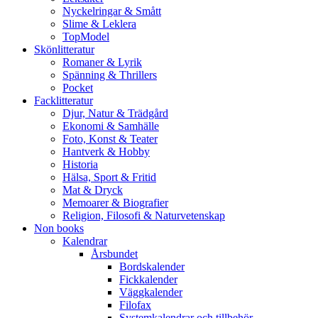
Nyckelringar & Smått
Slime & Leklera
TopModel
Skönlitteratur
Romaner & Lyrik
Spänning & Thrillers
Pocket
Facklitteratur
Djur, Natur & Trädgård
Ekonomi & Samhälle
Foto, Konst & Teater
Hantverk & Hobby
Historia
Hälsa, Sport & Fritid
Mat & Dryck
Memoarer & Biografier
Religion, Filosofi & Naturvetenskap
Non books
Kalendrar
Årsbundet
Bordskalender
Fickkalender
Väggkalender
Filofax
Systemkalendrar och tillbehör