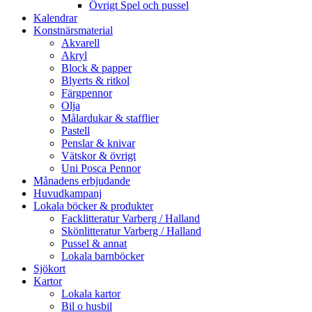
Övrigt Spel och pussel
Kalendrar
Konstnärsmaterial
Akvarell
Akryl
Block & papper
Blyerts & ritkol
Färgpennor
Olja
Målardukar & stafflier
Pastell
Penslar & knivar
Vätskor & övrigt
Uni Posca Pennor
Månadens erbjudande
Huvudkampanj
Lokala böcker & produkter
Facklitteratur Varberg / Halland
Skönlitteratur Varberg / Halland
Pussel & annat
Lokala barnböcker
Sjökort
Kartor
Lokala kartor
Bil o husbil