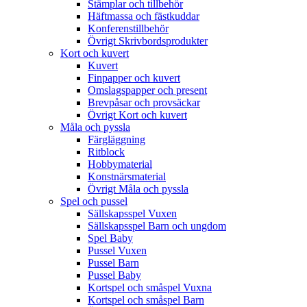
Stämplar och tillbehör
Häftmassa och fästkuddar
Konferenstillbehör
Övrigt Skrivbordsprodukter
Kort och kuvert
Kuvert
Finpapper och kuvert
Omslagspapper och present
Brevpåsar och provsäckar
Övrigt Kort och kuvert
Måla och pyssla
Färgläggning
Ritblock
Hobbymaterial
Konstnärsmaterial
Övrigt Måla och pyssla
Spel och pussel
Sällskapsspel Vuxen
Sällskapsspel Barn och ungdom
Spel Baby
Pussel Vuxen
Pussel Barn
Pussel Baby
Kortspel och småspel Vuxna
Kortspel och småspel Barn