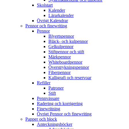
Skolstart
Kalender
Lärarkalender
Övrigt Kalendrar
Pennor och finewriting
Pennor
Blyertspennor
Bläck- och kulpennor
Gelkulpennor
Stiftpennor och stift
Märkpennor
Whiteboardpennor
Överstrykningspennor
Fiberpennor
Kalligrafi och reservoar
Refiller
Patroner
Stift
Pennvässare
Radering och korrigering
Finewritning
Övrigt Pennor och finewriting
Papper och block
Anteckningsböcker