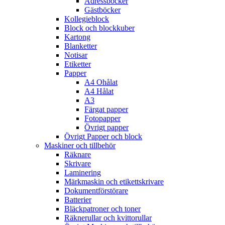
Adressböcker
Gästböcker
Kollegieblock
Block och blockkuber
Kartong
Blanketter
Notisar
Etiketter
Papper
A4 Ohålat
A4 Hålat
A3
Färgat papper
Fotopapper
Övrigt papper
Övrigt Papper och block
Maskiner och tillbehör
Räknare
Skrivare
Laminering
Märkmaskin och etikettskrivare
Dokumentförstörare
Batterier
Bläckpatroner och toner
Räknerullar och kvittorullar