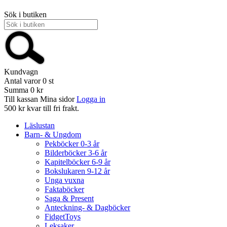
Sök i butiken
Kundvagn
Antal varor
0
st
Summa
0 kr
Till kassan
Mina sidor
Logga in
500 kr kvar till fri frakt.
Läslustan
Barn- & Ungdom
Pekböcker 0-3 år
Bilderböcker 3-6 år
Kapitelböcker 6-9 år
Bokslukaren 9-12 år
Unga vuxna
Faktaböcker
Saga & Present
Anteckning- & Dagböcker
FidgetToys
Leksaker