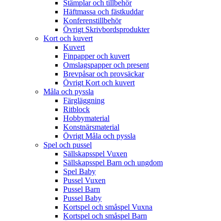
Stämplar och tillbehör
Häftmassa och fästkuddar
Konferenstillbehör
Övrigt Skrivbordsprodukter
Kort och kuvert
Kuvert
Finpapper och kuvert
Omslagspapper och present
Brevpåsar och provsäckar
Övrigt Kort och kuvert
Måla och pyssla
Färgläggning
Ritblock
Hobbymaterial
Konstnärsmaterial
Övrigt Måla och pyssla
Spel och pussel
Sällskapsspel Vuxen
Sällskapsspel Barn och ungdom
Spel Baby
Pussel Vuxen
Pussel Barn
Pussel Baby
Kortspel och småspel Vuxna
Kortspel och småspel Barn