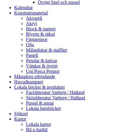
Övrigt Spel och pussel
Kalendrar
Konstnärsmaterial
Akvarell
Akryl
Block & papper
Blyerts & ritkol
Färgpennor
Olja
Målardukar & stafflier
Pastell
Penslar & knivar
Vätskor & övrigt
Uni Posca Pennor
Månadens erbjudande
Huvudkampanj
Lokala böcker & produkter
Facklitteratur Varberg / Halland
Skönlitteratur Varberg / Halland
Pussel & annat
Lokala barnböcker
Sjökort
Kartor
Lokala kartor
Bil o husbil