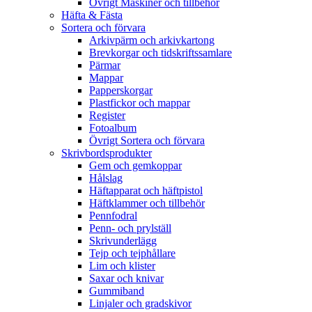
Övrigt Maskiner och tillbehör
Häfta & Fästa
Sortera och förvara
Arkivpärm och arkivkartong
Brevkorgar och tidskriftssamlare
Pärmar
Mappar
Papperskorgar
Plastfickor och mappar
Register
Fotoalbum
Övrigt Sortera och förvara
Skrivbordsprodukter
Gem och gemkoppar
Hålslag
Häftapparat och häftpistol
Häftklammer och tillbehör
Pennfodral
Penn- och prylställ
Skrivunderlägg
Tejp och tejphållare
Lim och klister
Saxar och knivar
Gummiband
Linjaler och gradskivor