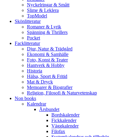
Nyckelringar & Smått
Slime & Leklera
TopModel
Skönlitteratur
Romaner & Lyrik
Spänning & Thrillers
Pocket
Facklitteratur
Djur, Natur & Trädgård
Ekonomi & Samhälle
Foto, Konst & Teater
Hantverk & Hobby
Historia
Hälsa, Sport & Fritid
Mat & Dryck
Memoarer & Biografier
Religion, Filosofi & Naturvetenskap
Non books
Kalendrar
Årsbundet
Bordskalender
Fickkalender
Väggkalender
Filofax
Systemkalendrar och tillbehör