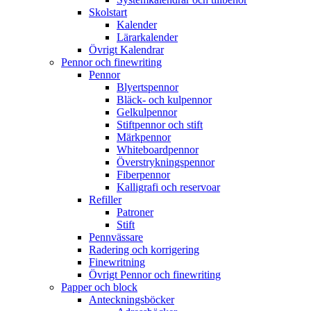
Skolstart
Kalender
Lärarkalender
Övrigt Kalendrar
Pennor och finewriting
Pennor
Blyertspennor
Bläck- och kulpennor
Gelkulpennor
Stiftpennor och stift
Märkpennor
Whiteboardpennor
Överstrykningspennor
Fiberpennor
Kalligrafi och reservoar
Refiller
Patroner
Stift
Pennvässare
Radering och korrigering
Finewritning
Övrigt Pennor och finewriting
Papper och block
Anteckningsböcker