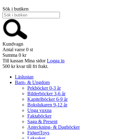
Sök i butiken
Kundvagn
Antal varor
0
st
Summa
0 kr
Till kassan
Mina sidor
Logga in
500 kr kvar till fri frakt.
Läslustan
Barn- & Ungdom
Pekböcker 0-3 år
Bilderböcker 3-6 år
Kapitelböcker 6-9 år
Bokslukaren 9-12 år
Unga vuxna
Faktaböcker
Saga & Present
Anteckning- & Dagböcker
FidgetToys
Leksaker