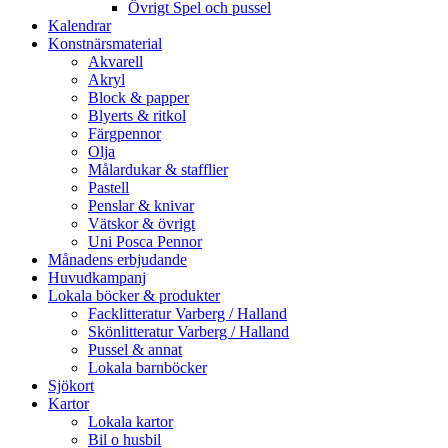
Övrigt Spel och pussel
Kalendrar
Konstnärsmaterial
Akvarell
Akryl
Block & papper
Blyerts & ritkol
Färgpennor
Olja
Målardukar & stafflier
Pastell
Penslar & knivar
Vätskor & övrigt
Uni Posca Pennor
Månadens erbjudande
Huvudkampanj
Lokala böcker & produkter
Facklitteratur Varberg / Halland
Skönlitteratur Varberg / Halland
Pussel & annat
Lokala barnböcker
Sjökort
Kartor
Lokala kartor
Bil o husbil