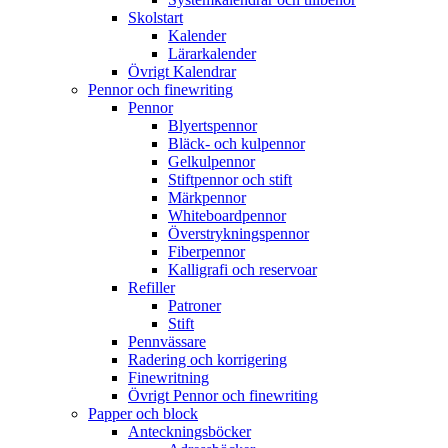
Skolstart
Kalender
Lärarkalender
Övrigt Kalendrar
Pennor och finewriting
Pennor
Blyertspennor
Bläck- och kulpennor
Gelkulpennor
Stiftpennor och stift
Märkpennor
Whiteboardpennor
Överstrykningspennor
Fiberpennor
Kalligrafi och reservoar
Refiller
Patroner
Stift
Pennvässare
Radering och korrigering
Finewritning
Övrigt Pennor och finewriting
Papper och block
Anteckningsböcker