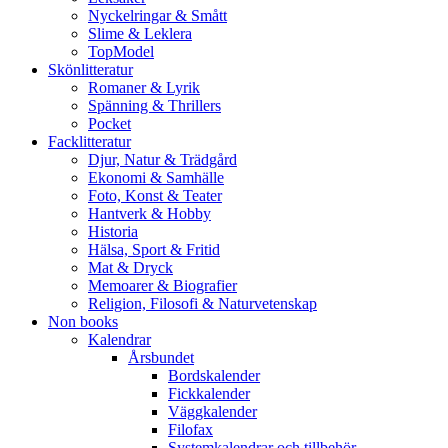
Nyckelringar & Smått
Slime & Leklera
TopModel
Skönlitteratur
Romaner & Lyrik
Spänning & Thrillers
Pocket
Facklitteratur
Djur, Natur & Trädgård
Ekonomi & Samhälle
Foto, Konst & Teater
Hantverk & Hobby
Historia
Hälsa, Sport & Fritid
Mat & Dryck
Memoarer & Biografier
Religion, Filosofi & Naturvetenskap
Non books
Kalendrar
Årsbundet
Bordskalender
Fickkalender
Väggkalender
Filofax
Systemkalendrar och tillbehör