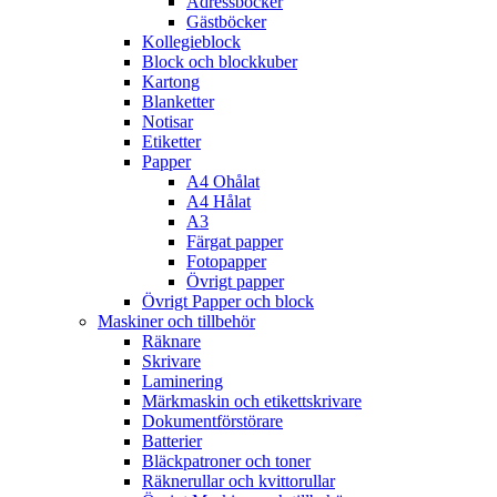
Adressböcker
Gästböcker
Kollegieblock
Block och blockkuber
Kartong
Blanketter
Notisar
Etiketter
Papper
A4 Ohålat
A4 Hålat
A3
Färgat papper
Fotopapper
Övrigt papper
Övrigt Papper och block
Maskiner och tillbehör
Räknare
Skrivare
Laminering
Märkmaskin och etikettskrivare
Dokumentförstörare
Batterier
Bläckpatroner och toner
Räknerullar och kvittorullar