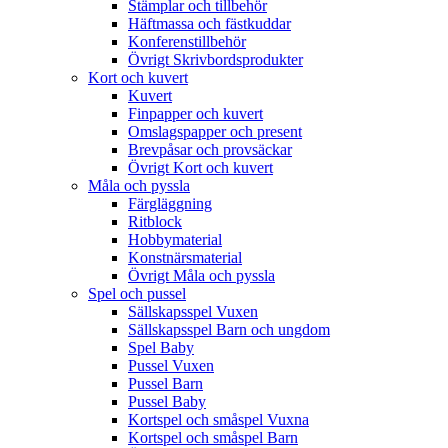
Stämplar och tillbehör
Häftmassa och fästkuddar
Konferenstillbehör
Övrigt Skrivbordsprodukter
Kort och kuvert
Kuvert
Finpapper och kuvert
Omslagspapper och present
Brevpåsar och provsäckar
Övrigt Kort och kuvert
Måla och pyssla
Färgläggning
Ritblock
Hobbymaterial
Konstnärsmaterial
Övrigt Måla och pyssla
Spel och pussel
Sällskapsspel Vuxen
Sällskapsspel Barn och ungdom
Spel Baby
Pussel Vuxen
Pussel Barn
Pussel Baby
Kortspel och småspel Vuxna
Kortspel och småspel Barn