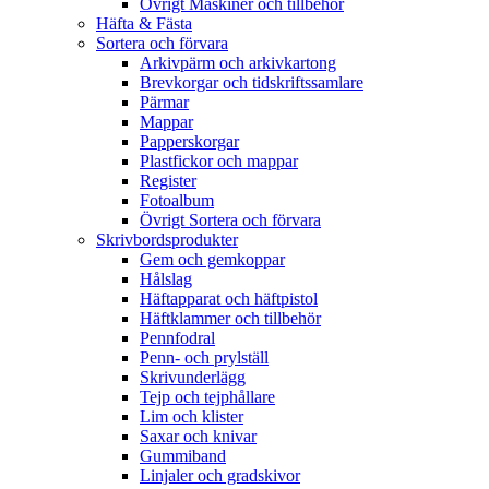
Övrigt Maskiner och tillbehör
Häfta & Fästa
Sortera och förvara
Arkivpärm och arkivkartong
Brevkorgar och tidskriftssamlare
Pärmar
Mappar
Papperskorgar
Plastfickor och mappar
Register
Fotoalbum
Övrigt Sortera och förvara
Skrivbordsprodukter
Gem och gemkoppar
Hålslag
Häftapparat och häftpistol
Häftklammer och tillbehör
Pennfodral
Penn- och prylställ
Skrivunderlägg
Tejp och tejphållare
Lim och klister
Saxar och knivar
Gummiband
Linjaler och gradskivor