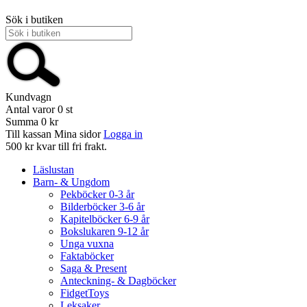
Sök i butiken
Kundvagn
Antal varor
0
st
Summa
0 kr
Till kassan
Mina sidor
Logga in
500 kr kvar till fri frakt.
Läslustan
Barn- & Ungdom
Pekböcker 0-3 år
Bilderböcker 3-6 år
Kapitelböcker 6-9 år
Bokslukaren 9-12 år
Unga vuxna
Faktaböcker
Saga & Present
Anteckning- & Dagböcker
FidgetToys
Leksaker