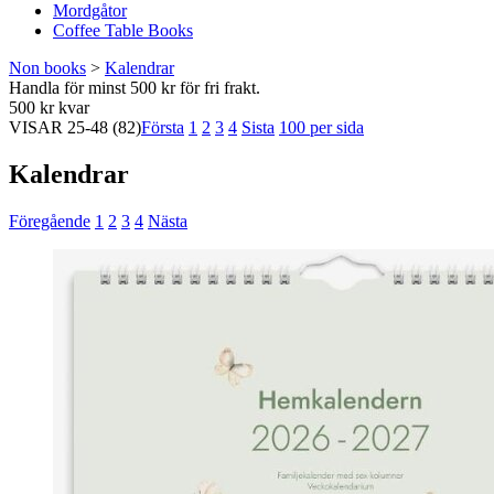
Mordgåtor
Coffee Table Books
Non books
>
Kalendrar
Handla för minst 500 kr för fri frakt.
500 kr kvar
VISAR
25-48
(82)
Första
1
2
3
4
Sista
100 per sida
Kalendrar
Föregående
1
2
3
4
Nästa