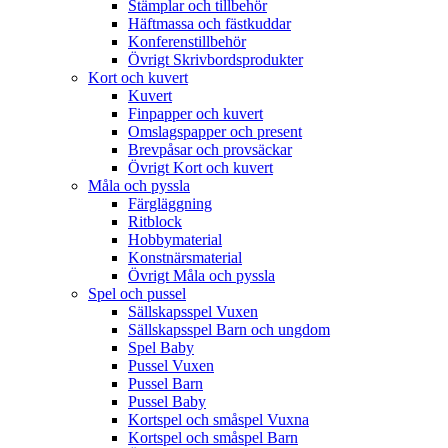
Stämplar och tillbehör
Häftmassa och fästkuddar
Konferenstillbehör
Övrigt Skrivbordsprodukter
Kort och kuvert
Kuvert
Finpapper och kuvert
Omslagspapper och present
Brevpåsar och provsäckar
Övrigt Kort och kuvert
Måla och pyssla
Färgläggning
Ritblock
Hobbymaterial
Konstnärsmaterial
Övrigt Måla och pyssla
Spel och pussel
Sällskapsspel Vuxen
Sällskapsspel Barn och ungdom
Spel Baby
Pussel Vuxen
Pussel Barn
Pussel Baby
Kortspel och småspel Vuxna
Kortspel och småspel Barn