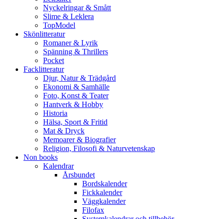
Nyckelringar & Smått
Slime & Leklera
TopModel
Skönlitteratur
Romaner & Lyrik
Spänning & Thrillers
Pocket
Facklitteratur
Djur, Natur & Trädgård
Ekonomi & Samhälle
Foto, Konst & Teater
Hantverk & Hobby
Historia
Hälsa, Sport & Fritid
Mat & Dryck
Memoarer & Biografier
Religion, Filosofi & Naturvetenskap
Non books
Kalendrar
Årsbundet
Bordskalender
Fickkalender
Väggkalender
Filofax
Systemkalendrar och tillbehör