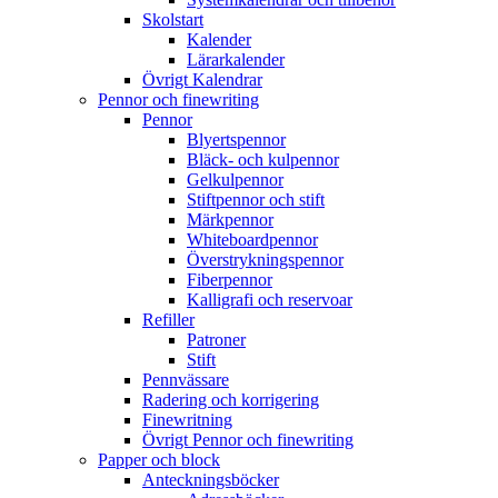
Skolstart
Kalender
Lärarkalender
Övrigt Kalendrar
Pennor och finewriting
Pennor
Blyertspennor
Bläck- och kulpennor
Gelkulpennor
Stiftpennor och stift
Märkpennor
Whiteboardpennor
Överstrykningspennor
Fiberpennor
Kalligrafi och reservoar
Refiller
Patroner
Stift
Pennvässare
Radering och korrigering
Finewritning
Övrigt Pennor och finewriting
Papper och block
Anteckningsböcker