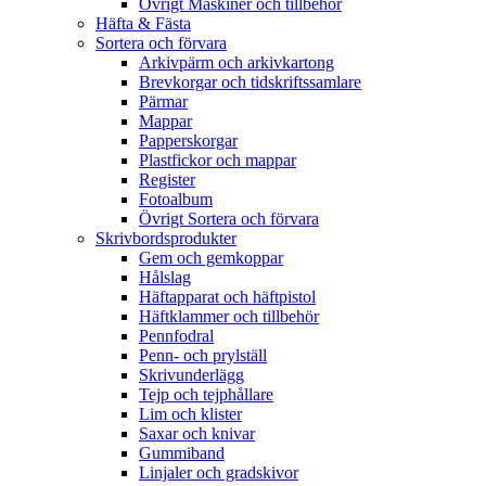
Övrigt Maskiner och tillbehör
Häfta & Fästa
Sortera och förvara
Arkivpärm och arkivkartong
Brevkorgar och tidskriftssamlare
Pärmar
Mappar
Papperskorgar
Plastfickor och mappar
Register
Fotoalbum
Övrigt Sortera och förvara
Skrivbordsprodukter
Gem och gemkoppar
Hålslag
Häftapparat och häftpistol
Häftklammer och tillbehör
Pennfodral
Penn- och prylställ
Skrivunderlägg
Tejp och tejphållare
Lim och klister
Saxar och knivar
Gummiband
Linjaler och gradskivor