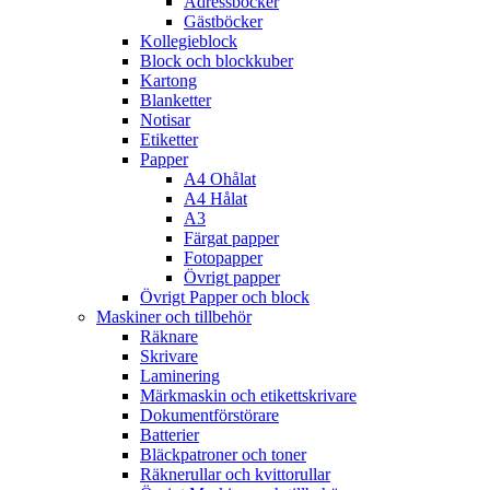
Adressböcker
Gästböcker
Kollegieblock
Block och blockkuber
Kartong
Blanketter
Notisar
Etiketter
Papper
A4 Ohålat
A4 Hålat
A3
Färgat papper
Fotopapper
Övrigt papper
Övrigt Papper och block
Maskiner och tillbehör
Räknare
Skrivare
Laminering
Märkmaskin och etikettskrivare
Dokumentförstörare
Batterier
Bläckpatroner och toner
Räknerullar och kvittorullar