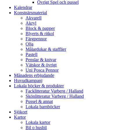
Övrigt Spel och pussel
Kalendrar
Konstnärsmaterial
Akvarell
Akryl
Block & papper
Blyerts & ritkol
Färgpennor
Olja
Målardukar & stafflier
Pastell
Penslar & knivar
Vätskor & övrigt
Uni Posca Pennor
Månadens erbjudande
Huvudkampanj
Lokala böcker & produkter
Facklitteratur Varberg / Halland
Skönlitteratur Varberg / Halland
Pussel & annat
Lokala barnböcker
Sjökort
Kartor
Lokala kartor
Bil o husbil