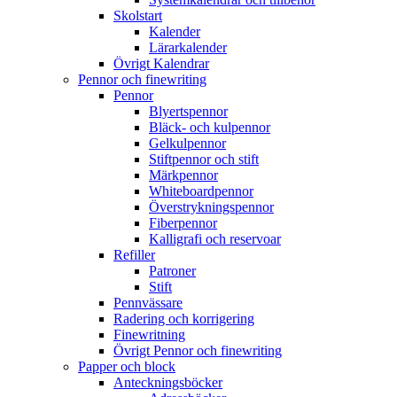
Skolstart
Kalender
Lärarkalender
Övrigt Kalendrar
Pennor och finewriting
Pennor
Blyertspennor
Bläck- och kulpennor
Gelkulpennor
Stiftpennor och stift
Märkpennor
Whiteboardpennor
Överstrykningspennor
Fiberpennor
Kalligrafi och reservoar
Refiller
Patroner
Stift
Pennvässare
Radering och korrigering
Finewritning
Övrigt Pennor och finewriting
Papper och block
Anteckningsböcker