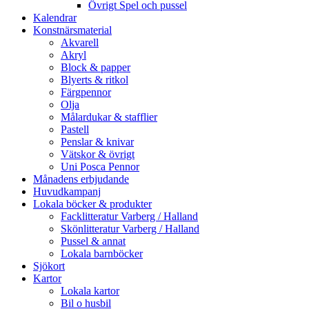
Övrigt Spel och pussel
Kalendrar
Konstnärsmaterial
Akvarell
Akryl
Block & papper
Blyerts & ritkol
Färgpennor
Olja
Målardukar & stafflier
Pastell
Penslar & knivar
Vätskor & övrigt
Uni Posca Pennor
Månadens erbjudande
Huvudkampanj
Lokala böcker & produkter
Facklitteratur Varberg / Halland
Skönlitteratur Varberg / Halland
Pussel & annat
Lokala barnböcker
Sjökort
Kartor
Lokala kartor
Bil o husbil