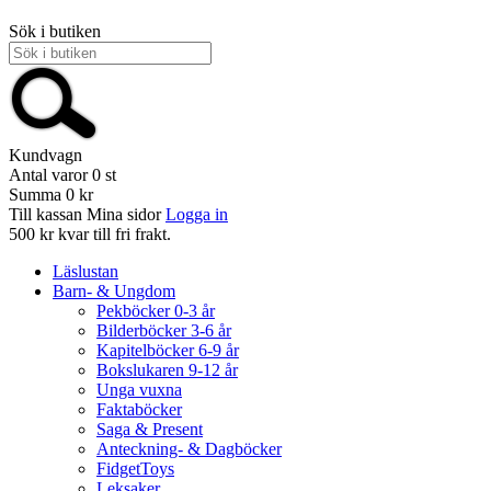
Sök i butiken
Kundvagn
Antal varor
0
st
Summa
0 kr
Till kassan
Mina sidor
Logga in
500 kr kvar till fri frakt.
Läslustan
Barn- & Ungdom
Pekböcker 0-3 år
Bilderböcker 3-6 år
Kapitelböcker 6-9 år
Bokslukaren 9-12 år
Unga vuxna
Faktaböcker
Saga & Present
Anteckning- & Dagböcker
FidgetToys
Leksaker