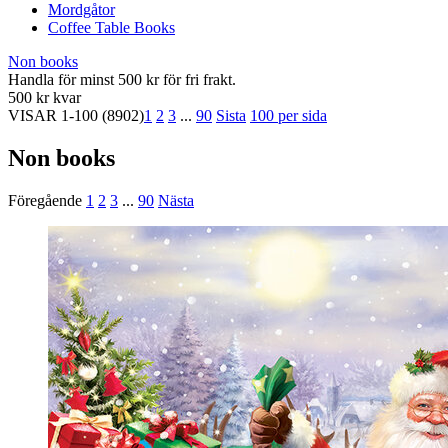
Mordgåtor
Coffee Table Books
Non books
Handla för minst 500 kr för fri frakt.
500 kr kvar
VISAR
1-100
(8902)
1
2
3
...
90
Sista
100 per sida
Non books
Föregående
1
2
3
...
90
Nästa