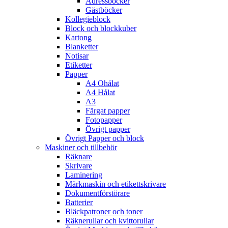
Adressböcker
Gästböcker
Kollegieblock
Block och blockkuber
Kartong
Blanketter
Notisar
Etiketter
Papper
A4 Ohålat
A4 Hålat
A3
Färgat papper
Fotopapper
Övrigt papper
Övrigt Papper och block
Maskiner och tillbehör
Räknare
Skrivare
Laminering
Märkmaskin och etikettskrivare
Dokumentförstörare
Batterier
Bläckpatroner och toner
Räknerullar och kvittorullar