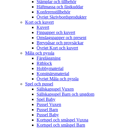
Stämplar och tillbehör
Häftmassa och fästkuddar
Konferenstillbehör
Övrigt Skrivbordsprodukter
Kort och kuvert
Kuvert
Finpapper och kuvert
Omslagspapper och present
Brevpåsar och provsäckar
Övrigt Kort och kuvert
Måla och pyssla
Färgläggning
Ritblock
Hobbymaterial
Konstnärsmaterial
Övrigt Måla och pyssla
Spel och pussel
Sällskapsspel Vuxen
Sällskapsspel Barn och ungdom
Spel Baby
Pussel Vuxen
Pussel Barn
Pussel Baby
Kortspel och småspel Vuxna
Kortspel och småspel Barn