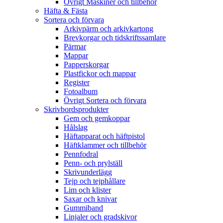
Övrigt Maskiner och tillbehör
Häfta & Fästa
Sortera och förvara
Arkivpärm och arkivkartong
Brevkorgar och tidskriftssamlare
Pärmar
Mappar
Papperskorgar
Plastfickor och mappar
Register
Fotoalbum
Övrigt Sortera och förvara
Skrivbordsprodukter
Gem och gemkoppar
Hålslag
Häftapparat och häftpistol
Häftklammer och tillbehör
Pennfodral
Penn- och prylställ
Skrivunderlägg
Tejp och tejphållare
Lim och klister
Saxar och knivar
Gummiband
Linjaler och gradskivor