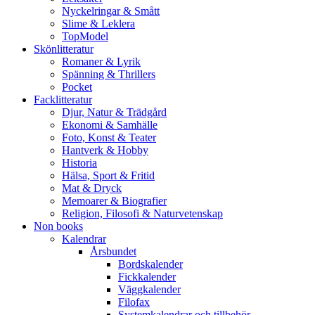
Nyckelringar & Smått
Slime & Leklera
TopModel
Skönlitteratur
Romaner & Lyrik
Spänning & Thrillers
Pocket
Facklitteratur
Djur, Natur & Trädgård
Ekonomi & Samhälle
Foto, Konst & Teater
Hantverk & Hobby
Historia
Hälsa, Sport & Fritid
Mat & Dryck
Memoarer & Biografier
Religion, Filosofi & Naturvetenskap
Non books
Kalendrar
Årsbundet
Bordskalender
Fickkalender
Väggkalender
Filofax
Systemkalendrar och tillbehör