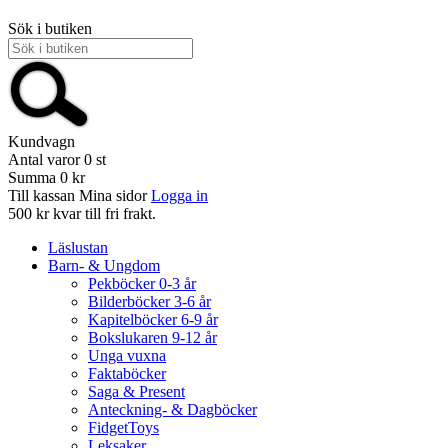
Sök i butiken
Kundvagn
Antal varor
0
st
Summa
0 kr
Till kassan
Mina sidor
Logga in
500 kr kvar till fri frakt.
Läslustan
Barn- & Ungdom
Pekböcker 0-3 år
Bilderböcker 3-6 år
Kapitelböcker 6-9 år
Bokslukaren 9-12 år
Unga vuxna
Faktaböcker
Saga & Present
Anteckning- & Dagböcker
FidgetToys
Leksaker