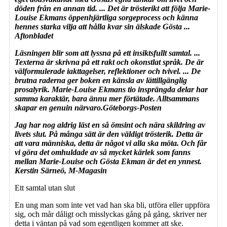
döden från en annan tid. ... Det är trösterikt att följa Marie-
Louise Ekmans öppenhjärtliga sorgeprocess och känna
hennes starka vilja att hålla kvar sin älskade Gösta ...
Aftonbladet
Läsningen blir som att lyssna på ett insiktsfullt samtal. ...
Texterna är skrivna på ett rakt och okonstlat språk. De är
välformulerade iakttagelser, reflektioner och tvivel. ... De
brutna raderna ger boken en känsla av lättillgänglig
prosalyrik. Marie-Louise Ekmans tio insprängda delar har
samma karaktär, bara ännu mer förtätade. Alltsammans
skapar en genuin närvaro.Göteborgs-Posten
Jag har nog aldrig läst en så ömsint och nära skildring av
livets slut. På många sätt är den väldigt trösterik. Detta är
att vara människa, detta är något vi alla ska möta. Och får
vi göra det omhuldade av så mycket kärlek som fanns
mellan Marie-Louise och Gösta Ekman är det en ynnest.
Kerstin Särneö, M-Magasin
Ett samtal utan slut
En ung man som inte vet vad han ska bli, utföra eller uppföra
sig, och mår dåligt och misslyckas gång på gång, skriver ner
detta i väntan på vad som egentligen kommer att ske.