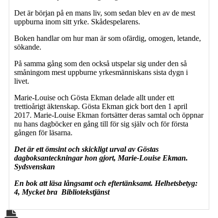
Det är början på en mans liv, som sedan blev en av de mest
uppburna inom sitt yrke. Skådespelarens.
Boken handlar om hur man är som ofärdig, omogen, letande,
sökande.
På samma gång som den också utspelar sig under den så
småningom mest uppburne yrkesmänniskans sista dygn i
livet.
Marie-Louise och Gösta Ekman delade allt under ett
trettioårigt äktenskap. Gösta Ekman gick bort den 1 april
2017. Marie-Louise Ekman fortsätter deras samtal och öppnar
nu hans dagböcker en gång till för sig själv och för första
gången för läsarna.
Det är ett ömsint och skickligt urval av Göstas
dagboksanteckningar hon gjort, Marie-Louise Ekman.
Sydsvenskan
En bok att läsa långsamt och eftertänksamt. Helhetsbetyg:
4, Mycket bra Bibliotekstjänst