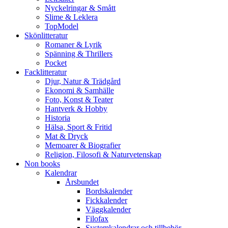
Nyckelringar & Smått
Slime & Leklera
TopModel
Skönlitteratur
Romaner & Lyrik
Spänning & Thrillers
Pocket
Facklitteratur
Djur, Natur & Trädgård
Ekonomi & Samhälle
Foto, Konst & Teater
Hantverk & Hobby
Historia
Hälsa, Sport & Fritid
Mat & Dryck
Memoarer & Biografier
Religion, Filosofi & Naturvetenskap
Non books
Kalendrar
Årsbundet
Bordskalender
Fickkalender
Väggkalender
Filofax
Systemkalendrar och tillbehör