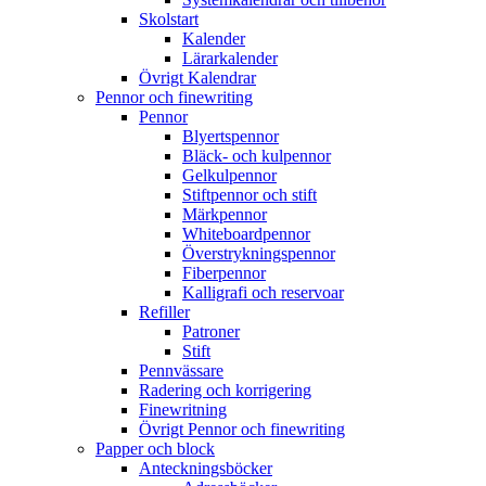
Skolstart
Kalender
Lärarkalender
Övrigt Kalendrar
Pennor och finewriting
Pennor
Blyertspennor
Bläck- och kulpennor
Gelkulpennor
Stiftpennor och stift
Märkpennor
Whiteboardpennor
Överstrykningspennor
Fiberpennor
Kalligrafi och reservoar
Refiller
Patroner
Stift
Pennvässare
Radering och korrigering
Finewritning
Övrigt Pennor och finewriting
Papper och block
Anteckningsböcker