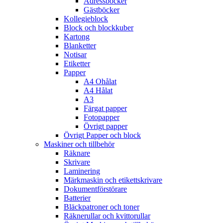
Adressböcker
Gästböcker
Kollegieblock
Block och blockkuber
Kartong
Blanketter
Notisar
Etiketter
Papper
A4 Ohålat
A4 Hålat
A3
Färgat papper
Fotopapper
Övrigt papper
Övrigt Papper och block
Maskiner och tillbehör
Räknare
Skrivare
Laminering
Märkmaskin och etikettskrivare
Dokumentförstörare
Batterier
Bläckpatroner och toner
Räknerullar och kvittorullar