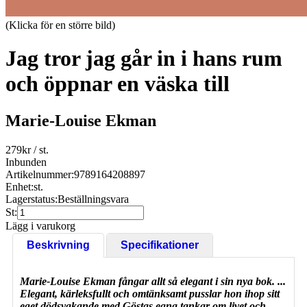
(Klicka för en större bild)
Jag tror jag går in i hans rum
och öppnar en väska till
Marie-Louise Ekman
279
kr
/ st.
Inbunden
Artikelnummer:
9789164208897
Enhet:
st.
Lagerstatus:
Beställningsvara
St:
Lägg i varukorg
Beskrivning
Specifikationer
Marie-Louise Ekman fångar allt så elegant i sin nya bok. ...
Elegant, kärleksfullt och omtänksamt pusslar hon ihop sitt
eget dödsvakande med Göstas egna tankar om livet och