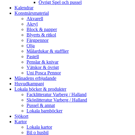
Övrigt Spel och pussel
Kalendrar
Konstnärsmaterial
Akvarell
Akryl
Block & papper
Blyerts & ritkol
Färgpennor
Olja
Målardukar & stafflier
Pastell
Penslar & knivar
Vätskor & övrigt
Uni Posca Pennor
Månadens erbjudande
Huvudkampanj
Lokala böcker & produkter
Facklitteratur Varberg / Halland
Skönlitteratur Varberg / Halland
Pussel & annat
Lokala barnböcker
Sjökort
Kartor
Lokala kartor
Bil o husbil