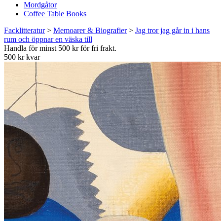
Mordgåtor
Coffee Table Books
Facklitteratur
>
Memoarer & Biografier
>
Jag tror jag går in i hans
rum och öppnar en väska till
Handla för minst 500 kr för fri frakt.
500 kr kvar