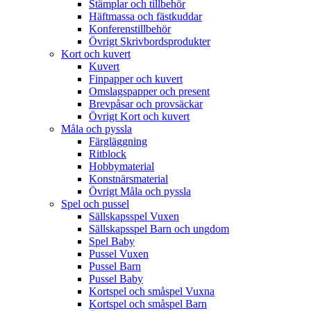
Stämplar och tillbehör
Häftmassa och fästkuddar
Konferenstillbehör
Övrigt Skrivbordsprodukter
Kort och kuvert
Kuvert
Finpapper och kuvert
Omslagspapper och present
Brevpåsar och provsäckar
Övrigt Kort och kuvert
Måla och pyssla
Färgläggning
Ritblock
Hobbymaterial
Konstnärsmaterial
Övrigt Måla och pyssla
Spel och pussel
Sällskapsspel Vuxen
Sällskapsspel Barn och ungdom
Spel Baby
Pussel Vuxen
Pussel Barn
Pussel Baby
Kortspel och småspel Vuxna
Kortspel och småspel Barn