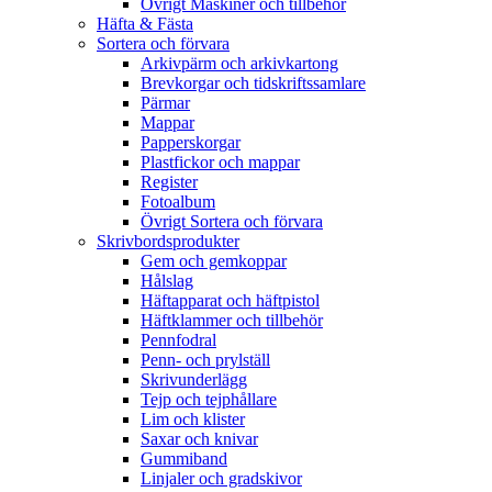
Övrigt Maskiner och tillbehör
Häfta & Fästa
Sortera och förvara
Arkivpärm och arkivkartong
Brevkorgar och tidskriftssamlare
Pärmar
Mappar
Papperskorgar
Plastfickor och mappar
Register
Fotoalbum
Övrigt Sortera och förvara
Skrivbordsprodukter
Gem och gemkoppar
Hålslag
Häftapparat och häftpistol
Häftklammer och tillbehör
Pennfodral
Penn- och prylställ
Skrivunderlägg
Tejp och tejphållare
Lim och klister
Saxar och knivar
Gummiband
Linjaler och gradskivor