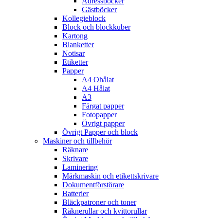
Adressböcker
Gästböcker
Kollegieblock
Block och blockkuber
Kartong
Blanketter
Notisar
Etiketter
Papper
A4 Ohålat
A4 Hålat
A3
Färgat papper
Fotopapper
Övrigt papper
Övrigt Papper och block
Maskiner och tillbehör
Räknare
Skrivare
Laminering
Märkmaskin och etikettskrivare
Dokumentförstörare
Batterier
Bläckpatroner och toner
Räknerullar och kvittorullar