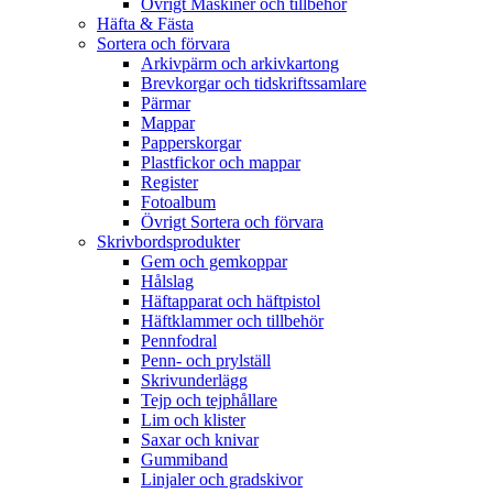
Övrigt Maskiner och tillbehör
Häfta & Fästa
Sortera och förvara
Arkivpärm och arkivkartong
Brevkorgar och tidskriftssamlare
Pärmar
Mappar
Papperskorgar
Plastfickor och mappar
Register
Fotoalbum
Övrigt Sortera och förvara
Skrivbordsprodukter
Gem och gemkoppar
Hålslag
Häftapparat och häftpistol
Häftklammer och tillbehör
Pennfodral
Penn- och prylställ
Skrivunderlägg
Tejp och tejphållare
Lim och klister
Saxar och knivar
Gummiband
Linjaler och gradskivor