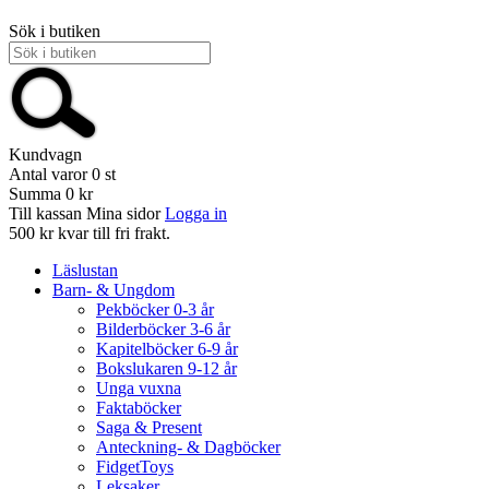
Sök i butiken
Kundvagn
Antal varor
0
st
Summa
0 kr
Till kassan
Mina sidor
Logga in
500 kr kvar till fri frakt.
Läslustan
Barn- & Ungdom
Pekböcker 0-3 år
Bilderböcker 3-6 år
Kapitelböcker 6-9 år
Bokslukaren 9-12 år
Unga vuxna
Faktaböcker
Saga & Present
Anteckning- & Dagböcker
FidgetToys
Leksaker