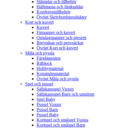
Stämplar och tillbehör
Häftmassa och fästkuddar
Konferenstillbehör
Övrigt Skrivbordsprodukter
Kort och kuvert
Kuvert
Finpapper och kuvert
Omslagspapper och present
Brevpåsar och provsäckar
Övrigt Kort och kuvert
Måla och pyssla
Färgläggning
Ritblock
Hobbymaterial
Konstnärsmaterial
Övrigt Måla och pyssla
Spel och pussel
Sällskapsspel Vuxen
Sällskapsspel Barn och ungdom
Spel Baby
Pussel Vuxen
Pussel Barn
Pussel Baby
Kortspel och småspel Vuxna
Kortspel och småspel Barn