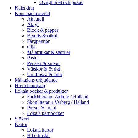
Övrigt Spel och pussel
Kalendrar
Konstnärsmaterial
Akvarell
Akryl
Block & papper
Blyerts & ritkol
Färgpennor
Olja
Målardukar & stafflier
Pastell
Penslar & knivar
Vätskor & övrigt
Uni Posca Pennor
Månadens erbjudande
Huvudkampanj
Lokala böcker & produkter
Facklitteratur Varberg / Halland
Skönlitteratur Varberg / Halland
Pussel & annat
Lokala barnböcker
Sjökort
Kartor
Lokala kartor
Bil o husbil