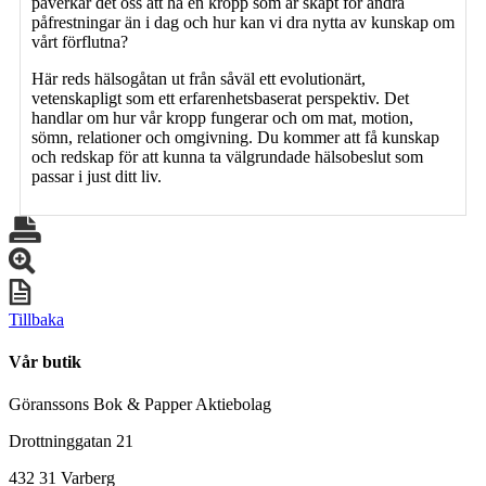
påverkar det oss att ha en kropp som är skapt för andra
påfrestningar än i dag och hur kan vi dra nytta av kunskap om
vårt förflutna?
Här reds hälsogåtan ut från såväl ett evolutionärt,
vetenskapligt som ett erfarenhetsbaserat perspektiv. Det
handlar om hur vår kropp fungerar och om mat, motion,
sömn, relationer och omgivning. Du kommer att få kunskap
och redskap för att kunna ta välgrundade hälsobeslut som
passar i just ditt liv.
Tillbaka
Vår butik
Göranssons Bok & Papper Aktiebolag
Drottninggatan 21
432 31 Varberg