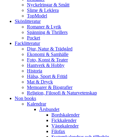
Nyckelringar & Smått
Slime & Leklera
TopModel
Skönlitteratur
Romaner & Lyrik
Spänning & Thrillers
Pocket
Facklitteratur
Djur, Natur & Trädgård
Ekonomi & Samhälle
Foto, Konst & Teater
Hantverk & Hobby
Historia
Hälsa, Sport & Fritid
Mat & Dryck
Memoarer & Biografier
Religion, Filosofi & Naturvetenskap
Non books
Kalendrar
Årsbundet
Bordskalender
Fickkalender
Väggkalender
Filofax
Systemkalendrar och tillbehör