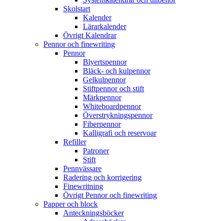
Skolstart
Kalender
Lärarkalender
Övrigt Kalendrar
Pennor och finewriting
Pennor
Blyertspennor
Bläck- och kulpennor
Gelkulpennor
Stiftpennor och stift
Märkpennor
Whiteboardpennor
Överstrykningspennor
Fiberpennor
Kalligrafi och reservoar
Refiller
Patroner
Stift
Pennvässare
Radering och korrigering
Finewritning
Övrigt Pennor och finewriting
Papper och block
Anteckningsböcker