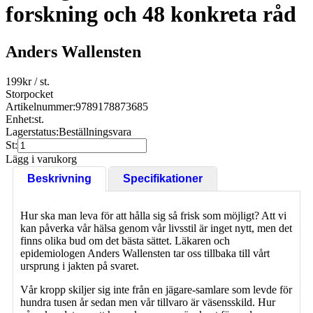
forskning och 48 konkreta råd
Anders Wallensten
199
kr
/ st.
Storpocket
Artikelnummer:
9789178873685
Enhet:
st.
Lagerstatus:
Beställningsvara
St:
Lägg i varukorg
Beskrivning
Specifikationer
Hur ska man leva för att hålla sig så frisk som möjligt? Att vi
kan påverka vår hälsa genom vår livsstil är inget nytt, men det
finns olika bud om det bästa sättet. Läkaren och
epidemiologen Anders Wallensten tar oss tillbaka till vårt
ursprung i jakten på svaret.
Vår kropp skiljer sig inte från en jägare-samlare som levde för
hundra tusen år sedan men vår tillvaro är väsensskild. Hur