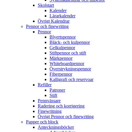
Skolstart
Kalender
Lärarkalender
Övrigt Kalendrar
Pennor och finewriting
Pennor
Blyertspennor
Bläck- och kulpennor
Gelkulpennor
Stiftpennor och stift
Märkpennor
Whiteboardpennor
Överstrykningspennor
Fiberpennor
Kalligrafi och reservoar
Refiller
Patroner
Stift
Pennvässare
Radering och korrigering
Finewritning
Övrigt Pennor och finewriting
Papper och block
Anteckningsböcker