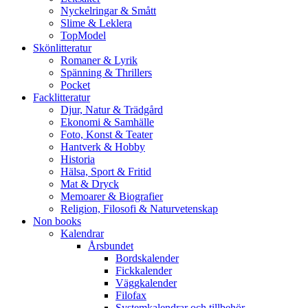
Nyckelringar & Smått
Slime & Leklera
TopModel
Skönlitteratur
Romaner & Lyrik
Spänning & Thrillers
Pocket
Facklitteratur
Djur, Natur & Trädgård
Ekonomi & Samhälle
Foto, Konst & Teater
Hantverk & Hobby
Historia
Hälsa, Sport & Fritid
Mat & Dryck
Memoarer & Biografier
Religion, Filosofi & Naturvetenskap
Non books
Kalendrar
Årsbundet
Bordskalender
Fickkalender
Väggkalender
Filofax
Systemkalendrar och tillbehör