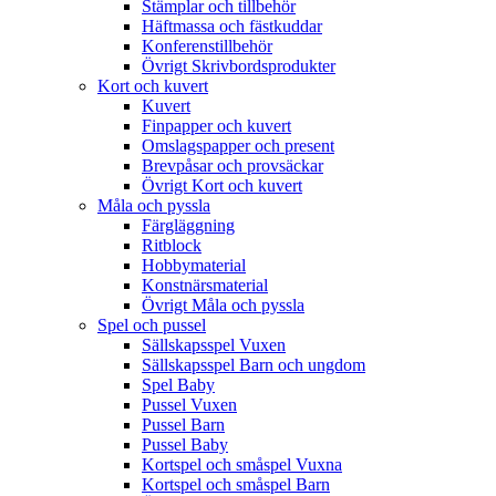
Stämplar och tillbehör
Häftmassa och fästkuddar
Konferenstillbehör
Övrigt Skrivbordsprodukter
Kort och kuvert
Kuvert
Finpapper och kuvert
Omslagspapper och present
Brevpåsar och provsäckar
Övrigt Kort och kuvert
Måla och pyssla
Färgläggning
Ritblock
Hobbymaterial
Konstnärsmaterial
Övrigt Måla och pyssla
Spel och pussel
Sällskapsspel Vuxen
Sällskapsspel Barn och ungdom
Spel Baby
Pussel Vuxen
Pussel Barn
Pussel Baby
Kortspel och småspel Vuxna
Kortspel och småspel Barn