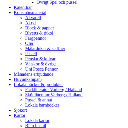
Övrigt Spel och pussel
Kalendrar
Konstnärsmaterial
Akvarell
Akryl
Block & papper
Blyerts & ritkol
Färgpennor
Olja
Målardukar & stafflier
Pastell
Penslar & knivar
Vätskor & övrigt
Uni Posca Pennor
Månadens erbjudande
Huvudkampanj
Lokala böcker & produkter
Facklitteratur Varberg / Halland
Skönlitteratur Varberg / Halland
Pussel & annat
Lokala barnböcker
Sjökort
Kartor
Lokala kartor
Bil o husbil