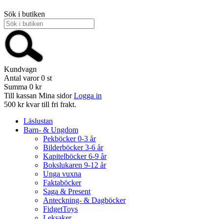
Sök i butiken
Kundvagn
Antal varor
0
st
Summa
0 kr
Till kassan
Mina sidor
Logga in
500 kr kvar till fri frakt.
Läslustan
Barn- & Ungdom
Pekböcker 0-3 år
Bilderböcker 3-6 år
Kapitelböcker 6-9 år
Bokslukaren 9-12 år
Unga vuxna
Faktaböcker
Saga & Present
Anteckning- & Dagböcker
FidgetToys
Leksaker