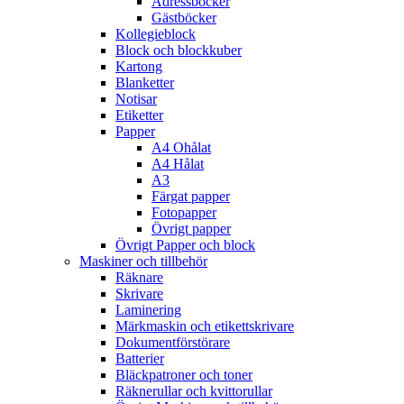
Adressböcker
Gästböcker
Kollegieblock
Block och blockkuber
Kartong
Blanketter
Notisar
Etiketter
Papper
A4 Ohålat
A4 Hålat
A3
Färgat papper
Fotopapper
Övrigt papper
Övrigt Papper och block
Maskiner och tillbehör
Räknare
Skrivare
Laminering
Märkmaskin och etikettskrivare
Dokumentförstörare
Batterier
Bläckpatroner och toner
Räknerullar och kvittorullar