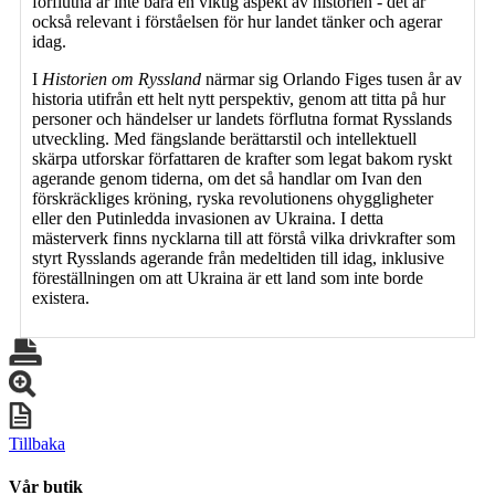
förflutna är inte bara en viktig aspekt av historien - det är
också relevant i förståelsen för hur landet tänker och agerar
idag.
I
Historien om Ryssland
närmar sig Orlando Figes tusen år av
historia utifrån ett helt nytt perspektiv, genom att titta på hur
personer och händelser ur landets förflutna format Rysslands
utveckling. Med fängslande berättarstil och intellektuell
skärpa utforskar författaren de krafter som legat bakom ryskt
agerande genom tiderna, om det så handlar om Ivan den
förskräckliges kröning, ryska revolutionens ohyggligheter
eller den Putinledda invasionen av Ukraina. I detta
mästerverk finns nycklarna till att förstå vilka drivkrafter som
styrt Rysslands agerande från medeltiden till idag, inklusive
föreställningen om att Ukraina är ett land som inte borde
existera.
Tillbaka
Vår butik