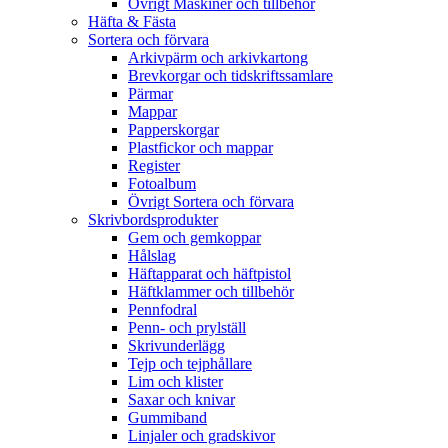
Övrigt Maskiner och tillbehör
Häfta & Fästa
Sortera och förvara
Arkivpärm och arkivkartong
Brevkorgar och tidskriftssamlare
Pärmar
Mappar
Papperskorgar
Plastfickor och mappar
Register
Fotoalbum
Övrigt Sortera och förvara
Skrivbordsprodukter
Gem och gemkoppar
Hålslag
Häftapparat och häftpistol
Häftklammer och tillbehör
Pennfodral
Penn- och prylställ
Skrivunderlägg
Tejp och tejphållare
Lim och klister
Saxar och knivar
Gummiband
Linjaler och gradskivor