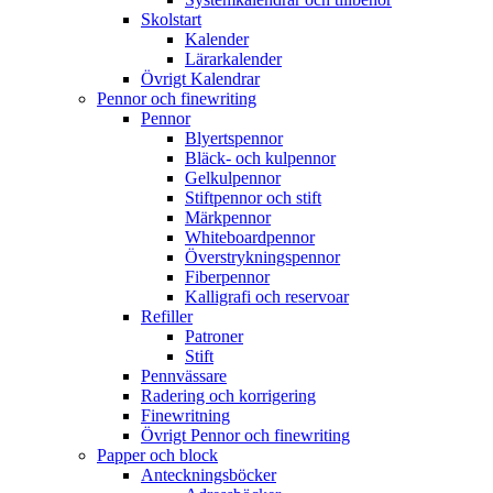
Skolstart
Kalender
Lärarkalender
Övrigt Kalendrar
Pennor och finewriting
Pennor
Blyertspennor
Bläck- och kulpennor
Gelkulpennor
Stiftpennor och stift
Märkpennor
Whiteboardpennor
Överstrykningspennor
Fiberpennor
Kalligrafi och reservoar
Refiller
Patroner
Stift
Pennvässare
Radering och korrigering
Finewritning
Övrigt Pennor och finewriting
Papper och block
Anteckningsböcker