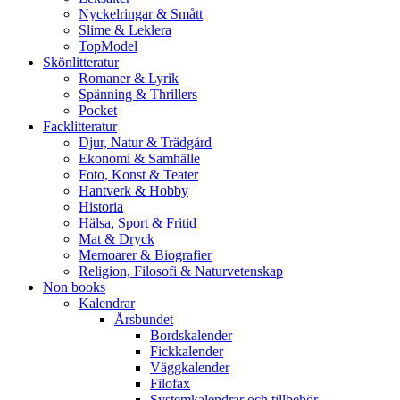
Nyckelringar & Smått
Slime & Leklera
TopModel
Skönlitteratur
Romaner & Lyrik
Spänning & Thrillers
Pocket
Facklitteratur
Djur, Natur & Trädgård
Ekonomi & Samhälle
Foto, Konst & Teater
Hantverk & Hobby
Historia
Hälsa, Sport & Fritid
Mat & Dryck
Memoarer & Biografier
Religion, Filosofi & Naturvetenskap
Non books
Kalendrar
Årsbundet
Bordskalender
Fickkalender
Väggkalender
Filofax
Systemkalendrar och tillbehör