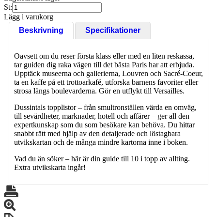
St:
Lägg i varukorg
Beskrivning
Specifikationer
Oavsett om du reser första klass eller med en liten reskassa,
tar guiden dig raka vägen till det bästa Paris har att erbjuda.
Upptäck museerna och gallerierna, Louvren och Sacré-Coeur,
ta en kaffe på ett trottoarkafé, utforska barnens favoriter eller
strosa längs boulevarderna. Gör en utflykt till Versailles.
Dussintals topplistor – från smultronställen värda en omväg,
till sevärdheter, marknader, hotell och affärer – ger all den
expertkunskap som du som besökare kan behöva. Du hittar
snabbt rätt med hjälp av den detaljerade och löstagbara
utvikskartan och de många mindre kartorna inne i boken.
Vad du än söker – här är din guide till 10 i topp av allting.
Extra utvikskarta ingår!