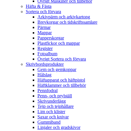
Övrigt Maskiner och tillbehör
Häfta & Fästa
Sortera och förvara
Arkivpärm och arkivkartong
Brevkorgar och tidskriftssamlare
Pärmar
Mappar
Papperskorgar
Plastfickor och mappar
Register
Fotoalbum
Övrigt Sortera och förvara
Skrivbordsprodukter
Gem och gemkoppar
Hålslag
Häftapparat och häftpistol
Häftklammer och tillbehör
Pennfodral
Penn- och prylställ
Skrivunderlägg
Tejp och tejphållare
Lim och klister
Saxar och knivar
Gummiband
Linjaler och gradskivor