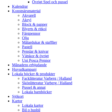
Övrigt Spel och pussel
Kalendrar
Konstnärsmaterial
Akvarell
Akryl
Block & papper
Blyerts & ritkol
Färgpennor
Olja
Målardukar & stafflier
Pastell
Penslar & knivar
Vätskor & övrigt
Uni Posca Pennor
Månadens erbjudande
Huvudkampanj
Lokala böcker & produkter
Facklitteratur Varberg / Halland
Skönlitteratur Varberg / Halland
Pussel & annat
Lokala barnböcker
Sjökort
Kartor
Lokala kartor
Bil o husbil