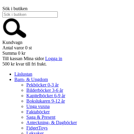
Sök i butiken
Kundvagn
Antal varor
0
st
Summa
0 kr
Till kassan
Mina sidor
Logga in
500 kr kvar till fri frakt.
Läslustan
Barn- & Ungdom
Pekböcker 0-3 år
Bilderböcker 3-6 år
Kapitelböcker 6-9 år
Bokslukaren 9-12 år
Unga vuxna
Faktaböcker
Saga & Present
Anteckning- & Dagböcker
FidgetToys
Leksaker