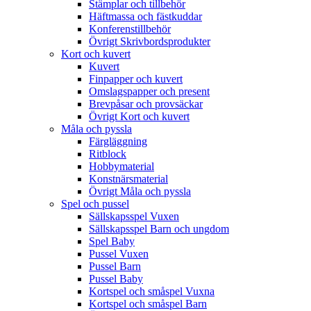
Stämplar och tillbehör
Häftmassa och fästkuddar
Konferenstillbehör
Övrigt Skrivbordsprodukter
Kort och kuvert
Kuvert
Finpapper och kuvert
Omslagspapper och present
Brevpåsar och provsäckar
Övrigt Kort och kuvert
Måla och pyssla
Färgläggning
Ritblock
Hobbymaterial
Konstnärsmaterial
Övrigt Måla och pyssla
Spel och pussel
Sällskapsspel Vuxen
Sällskapsspel Barn och ungdom
Spel Baby
Pussel Vuxen
Pussel Barn
Pussel Baby
Kortspel och småspel Vuxna
Kortspel och småspel Barn