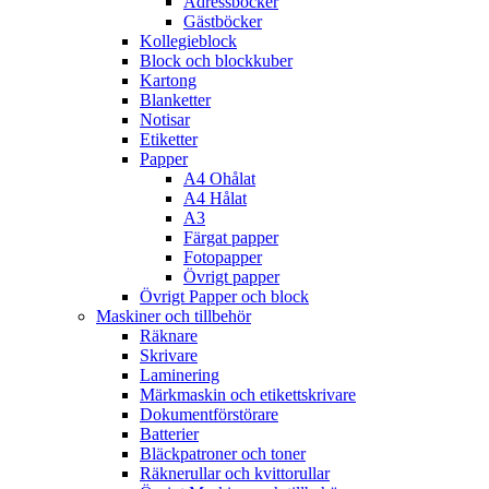
Adressböcker
Gästböcker
Kollegieblock
Block och blockkuber
Kartong
Blanketter
Notisar
Etiketter
Papper
A4 Ohålat
A4 Hålat
A3
Färgat papper
Fotopapper
Övrigt papper
Övrigt Papper och block
Maskiner och tillbehör
Räknare
Skrivare
Laminering
Märkmaskin och etikettskrivare
Dokumentförstörare
Batterier
Bläckpatroner och toner
Räknerullar och kvittorullar