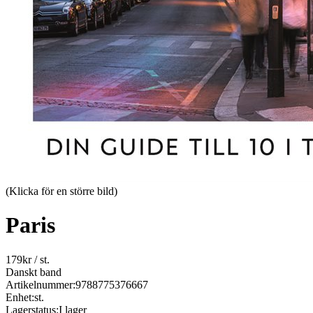
(Klicka för en större bild)
Paris
179
kr
/ st.
Danskt band
Artikelnummer:
9788775376667
Enhet:
st.
Lagerstatus:
I lager