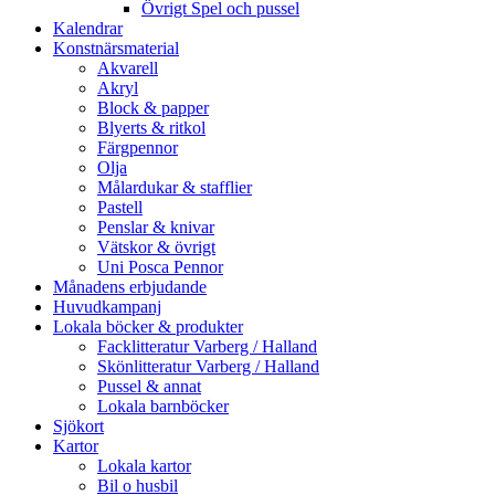
Övrigt Spel och pussel
Kalendrar
Konstnärsmaterial
Akvarell
Akryl
Block & papper
Blyerts & ritkol
Färgpennor
Olja
Målardukar & stafflier
Pastell
Penslar & knivar
Vätskor & övrigt
Uni Posca Pennor
Månadens erbjudande
Huvudkampanj
Lokala böcker & produkter
Facklitteratur Varberg / Halland
Skönlitteratur Varberg / Halland
Pussel & annat
Lokala barnböcker
Sjökort
Kartor
Lokala kartor
Bil o husbil