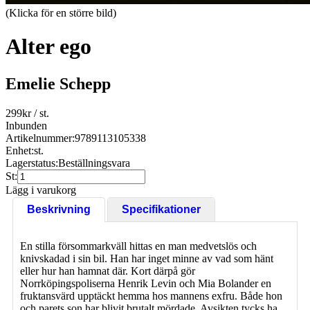
(Klicka för en större bild)
Alter ego
Emelie Schepp
299
kr
/ st.
Inbunden
Artikelnummer:
9789113105338
Enhet:
st.
Lagerstatus:
Beställningsvara
St:
Lägg i varukorg
Beskrivning
Specifikationer
En stilla försommarkväll hittas en man medvetslös och
knivskadad i sin bil. Han har inget minne av vad som hänt
eller hur han hamnat där. Kort därpå gör
Norrköpingspoliserna Henrik Levin och Mia Bolander en
fruktansvärd upptäckt hemma hos mannens exfru. Både hon
och parets son har blivit brutalt mördade. Avsikten tycks ha