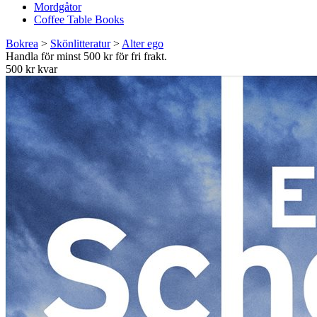
Mordgåtor
Coffee Table Books
Bokrea
>
Skönlitteratur
>
Alter ego
Handla för minst 500 kr för fri frakt.
500 kr kvar