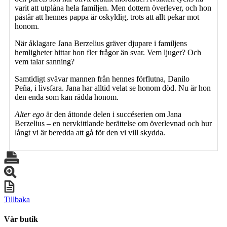
varit att utplåna hela familjen. Men dottern överlever, och hon
påstår att hennes pappa är oskyldig, trots att allt pekar mot
honom.
När åklagare Jana Berzelius gräver djupare i familjens
hemligheter hittar hon fler frågor än svar. Vem ljuger? Och
vem talar sanning?
Samtidigt svävar mannen från hennes förflutna, Danilo
Peña, i livsfara. Jana har alltid velat se honom död. Nu är hon
den enda som kan rädda honom.
Alter ego
är den åttonde delen i succéserien om Jana
Berzelius – en nervkittlande berättelse om överlevnad och hur
långt vi är beredda att gå för den vi vill skydda.
Tillbaka
Vår butik