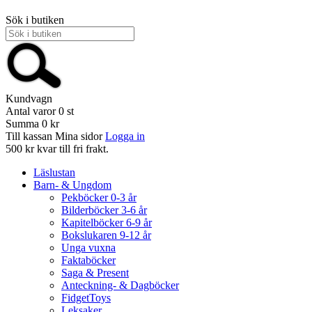
Sök i butiken
Kundvagn
Antal varor
0
st
Summa
0 kr
Till kassan
Mina sidor
Logga in
500 kr kvar till fri frakt.
Läslustan
Barn- & Ungdom
Pekböcker 0-3 år
Bilderböcker 3-6 år
Kapitelböcker 6-9 år
Bokslukaren 9-12 år
Unga vuxna
Faktaböcker
Saga & Present
Anteckning- & Dagböcker
FidgetToys
Leksaker