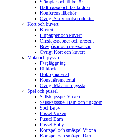
Stämplar och tillbehör
Häftmassa och fästkuddar
Konferenstillbehör
Övrigt Skrivbordsprodukter
Kort och kuvert
Kuvert
Finpapper och kuvert
Omslagspapper och present
Brevpåsar och provsäckar
Övrigt Kort och kuvert
Måla och pyssla
Färgläggning
Ritblock
Hobbymaterial
Konstnärsmaterial
Övrigt Måla och pyssla
Spel och pussel
Sällskapsspel Vuxen
Sällskapsspel Barn och ungdom
Spel Baby
Pussel Vuxen
Pussel Barn
Pussel Baby
Kortspel och småspel Vuxna
Kortspel och småspel Barn