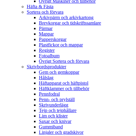
Övrigt Maskiner och tillbehör
Häfta & Fästa
Sortera och förvara
Arkivpärm och arkivkartong
Brevkorgar och tidskriftssamlare
Pärmar
Mappar
Papperskorgar
Plastfickor och mappar
Register
Fotoalbum
Övrigt Sortera och förvara
Skrivbordsprodukter
Gem och gemkoppar
Hålslag
Häftapparat och häftpistol
Häftklammer och tillbehör
Pennfodral
Penn- och prylställ
Skrivunderlägg
Tejp och tejphållare
Lim och klister
Saxar och knivar
Gummiband
Linjaler och gradskivor