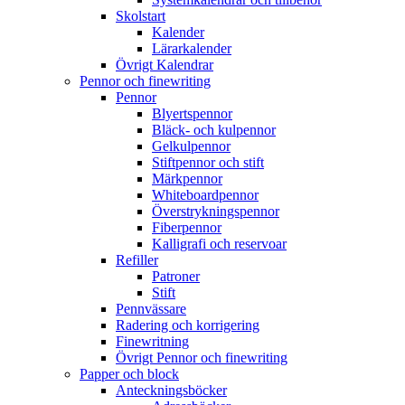
Skolstart
Kalender
Lärarkalender
Övrigt Kalendrar
Pennor och finewriting
Pennor
Blyertspennor
Bläck- och kulpennor
Gelkulpennor
Stiftpennor och stift
Märkpennor
Whiteboardpennor
Överstrykningspennor
Fiberpennor
Kalligrafi och reservoar
Refiller
Patroner
Stift
Pennvässare
Radering och korrigering
Finewritning
Övrigt Pennor och finewriting
Papper och block
Anteckningsböcker