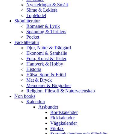
Nyckelringar & Smått
Slime & Leklera
TopModel
Skönlitteratur
Romaner & Lyrik
Spänning & Thrillers
Pocket
Facklitteratur
Djur, Natur & Trädgård
Ekonomi & Samhälle
Foto, Konst & Teater
Hantverk & Hobby
Historia
Hälsa, Sport & Fritid
Mat & Dryck
Memoarer & Biografier
Religion, Filosofi & Naturvetenskap
Non books
Kalendrar
Årsbundet
Bordskalender
Fickkalender
Väggkalender
Filofax
Systemkalendrar och tillbehör