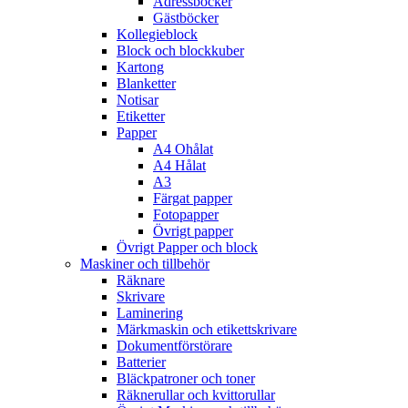
Adressböcker
Gästböcker
Kollegieblock
Block och blockkuber
Kartong
Blanketter
Notisar
Etiketter
Papper
A4 Ohålat
A4 Hålat
A3
Färgat papper
Fotopapper
Övrigt papper
Övrigt Papper och block
Maskiner och tillbehör
Räknare
Skrivare
Laminering
Märkmaskin och etikettskrivare
Dokumentförstörare
Batterier
Bläckpatroner och toner
Räknerullar och kvittorullar